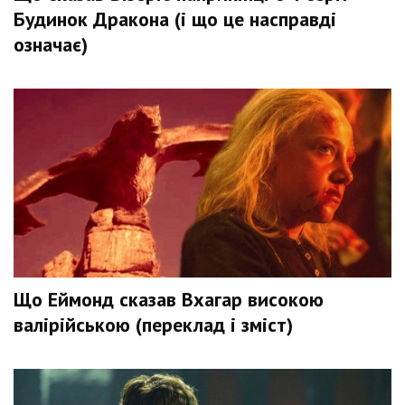
Будинок Дракона (і що це насправді
означає)
Що Еймонд сказав Вхагар високою
валірійською (переклад і зміст)