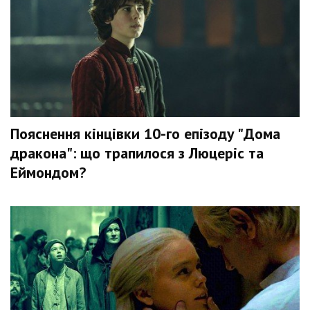
Пояснення кінцівки 10-го епізоду "Дома
дракона": що трапилося з Люцеріс та
Еймондом?