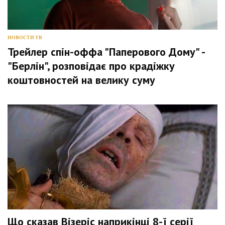
НОВОСТИ ТВ
Трейлер спін-оффа "Паперового Дому" -
"Берлін", розповідає про крадіжку
коштовностей на велику суму
Що сказав Візеріс наприкінці 8-ї серії