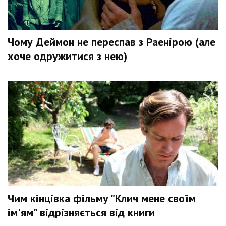
Чому Деймон не переспав з Раенірою (але
хоче одружитися з нею)
Чим кінцівка фільму "Клич мене своїм
ім'ям" відрізняється від книги