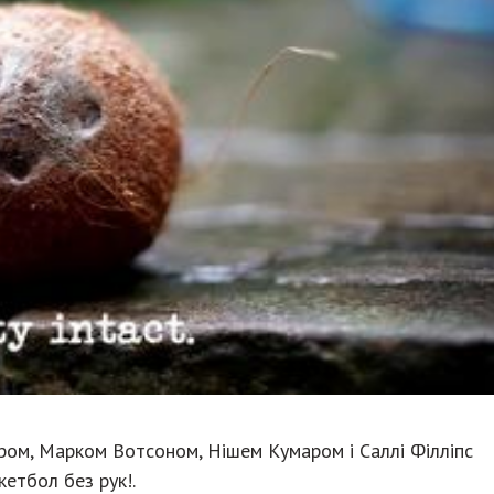
ером, Марком Вотсоном, Нішем Кумаром і Саллі Філліпс
кетбол без рук!.