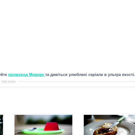
уйте
промокод Megogo
та дивіться улюблені серіали в ультра якості
РЕКЛАМА