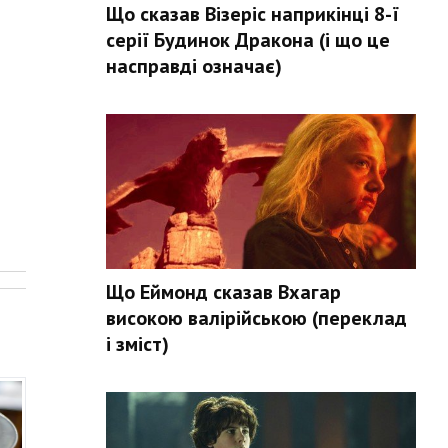
Що сказав Візеріс наприкінці 8-ї
серії Будинок Дракона (і що це
насправді означає)
.
Що Еймонд сказав Вхагар
високою валірійською (переклад
і зміст)