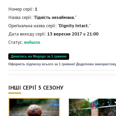
Номер серії:
1
Назва серії: "
Гідність незаймана.
"
Оригінальна назва серії: "
Dignity Intact.
"
Дата виходу серії:
13 вересня 2017
в
21:00
Статус:
вийшла
Дивитись на Megogo за 1 гривню
Оформіть підписку всього за 1 гривню! Додатково використов
ІНШІ СЕРІЇ 5 СЕЗОНУ