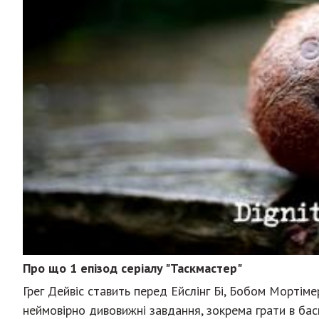
Про що 1 епізод серіалу "Таскмастер"
Грег Дейвіс ставить перед Ейслінг Бі, Бобом Мортім
неймовірно дивовижні завдання, зокрема грати в бас