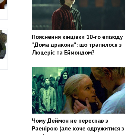
Пояснення кінцівки 10-го епізоду
"Дома дракона": що трапилося з
Люцеріс та Еймондом?
Чому Деймон не переспав з
Раенірою (але хоче одружитися з