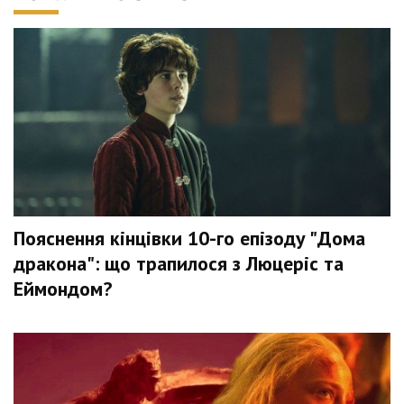
Пояснення кінцівки 10-го епізоду "Дома
дракона": що трапилося з Люцеріс та
Еймондом?