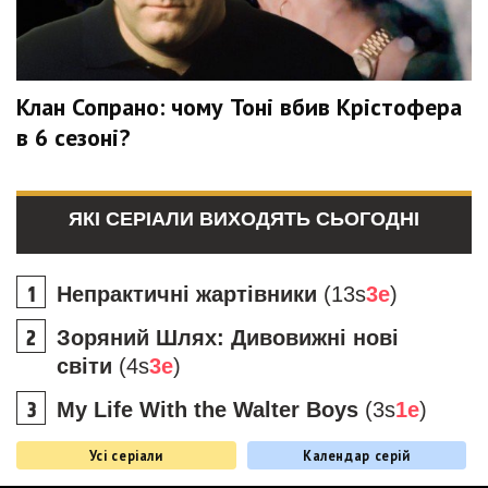
Клан Сопрано: чому Тоні вбив Крістофера
в 6 сезоні?
ЯКІ СЕРІАЛИ ВИХОДЯТЬ СЬОГОДНІ
Непрактичні жартівники
(13s
3e
)
Зоряний Шлях: Дивовижні нові
світи
(4s
3e
)
My Life With the Walter Boys
(3s
1e
)
Усі серіали
Календар серій