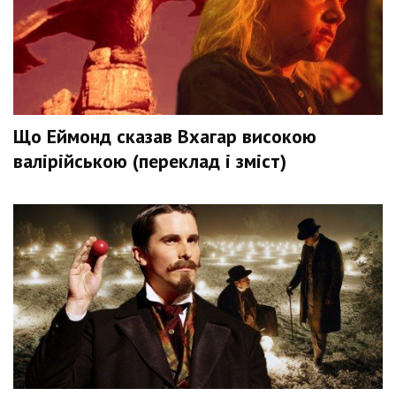
Що Еймонд сказав Вхагар високою
валірійською (переклад і зміст)