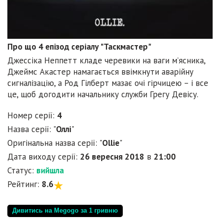
Про що 4 епізод серіалу "Таскмастер"
Джессіка Неппетт кладе черевики на ваги м’ясника,
Джеймс Акастер намагається ввімкнути аварійну
сигналізацію, а Род Гілберт мазає очі гірчицею – і все
це, щоб догодити начальнику служби Грегу Девісу.
Номер серії:
4
Назва серії: "
Оллі
"
Оригінальна назва серії: "
Ollie
"
Дата виходу серії:
26 вересня 2018
в
21:00
Статус:
вийшла
Рейтинг:
8.6
Дивитись на Megogo за 1 гривню