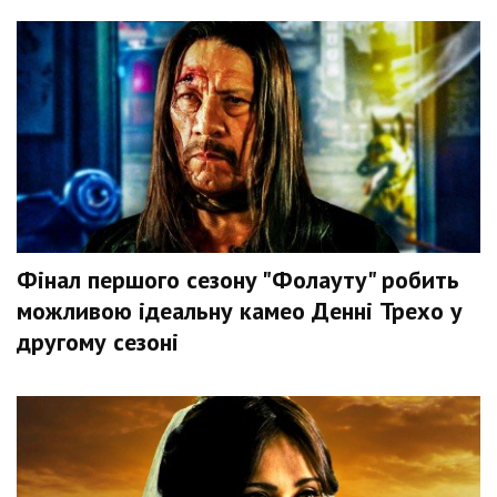
Фінал першого сезону "Фолауту" робить
можливою ідеальну камео Денні Трехо у
другому сезоні