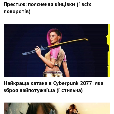
Престиж: пояснення кінцівки (і всіх
поворотів)
Найкраща катана в Cyberpunk 2077: яка
зброя найпотужніша (і стильна)