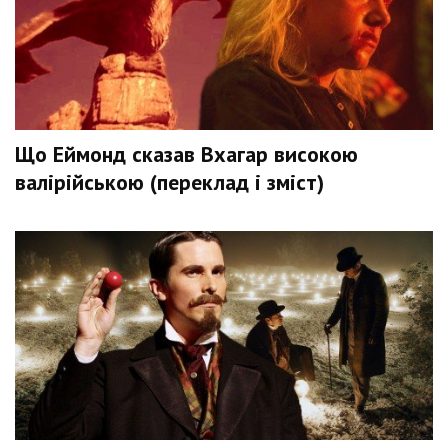
Що Еймонд сказав Вхагар високою
валірійською (переклад і зміст)