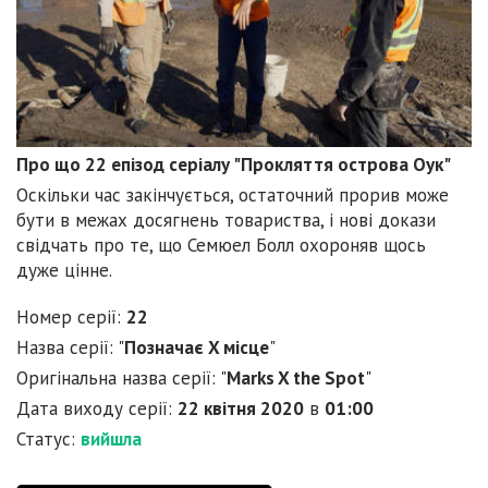
Про що 22 епізод серіалу "Прокляття острова Оук"
Оскільки час закінчується, остаточний прорив може
бути в межах досягнень товариства, і нові докази
свідчать про те, що Семюел Болл охороняв щось
дуже цінне.
Номер серії:
22
Назва серії: "
Позначає X місце
"
Оригінальна назва серії: "
Marks X the Spot
"
Дата виходу серії:
22 квітня 2020
в
01:00
Статус:
вийшла