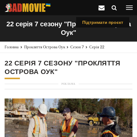
Підтримати проєкт
22 серія 7 сезону "Прокляття острова
Оук"
Головна
Прокляття Острова Оук
Сезон 7
Серія 22
22 СЕРІЯ 7 СЕЗОНУ "ПРОКЛЯТТЯ
ОСТРОВА ОУК"
РЕКЛАМА