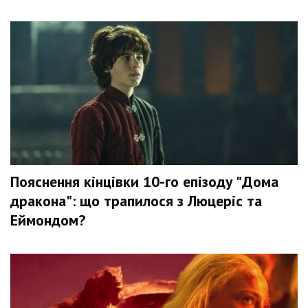
Пояснення кінцівки 10-го епізоду "Дома
дракона": що трапилося з Люцеріс та
Еймондом?