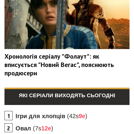
Хронологія серіалу "Фолаут": як
вписується "Новий Вегас", пояснюють
продюсери
ЯКІ СЕРІАЛИ ВИХОДЯТЬ СЬОГОДНІ
Ігри для хлопців
(42s
9e
)
Овал
(7s
12e
)