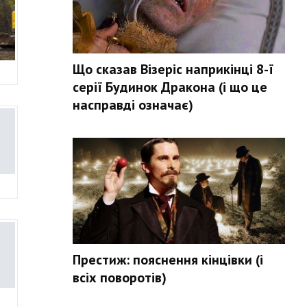
Що сказав Візеріс наприкінці 8-ї
серії Будинок Дракона (і що це
насправді означає)
Престиж: пояснення кінцівки (і
всіх поворотів)