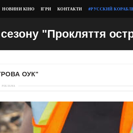
НОВИНИ КІНО
ІГРИ
КОНТАКТИ
#РУССКИЙ КОРАБЛ
9 сезону "Прокляття ост
ТРОВА ОУК"
РЕКЛАМА