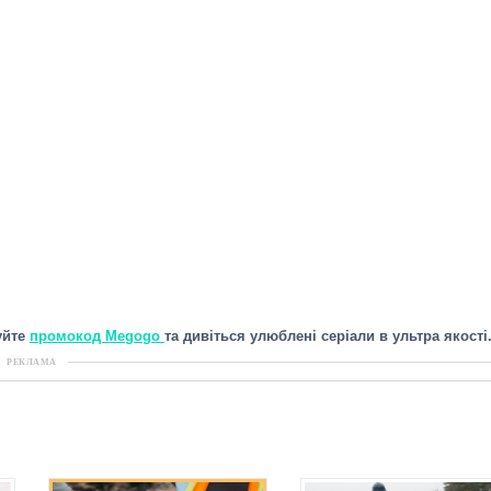
уйте
промокод Megogo
та дивіться улюблені серіали в ультра якості
РЕКЛАМА