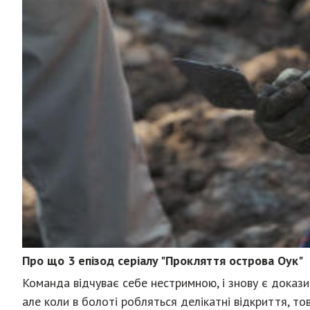
Про що 3 епізод серіалу "Прокляття острова Оук"
Команда відчуває себе нестримною, і знову є докази
але коли в болоті робляться делікатні відкриття, т