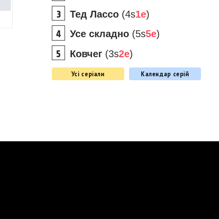
Тед Лассо
(4s
1e
)
Усе складно
(5s
5e
)
Ковчег
(3s
2e
)
Усі серіали
Календар серій