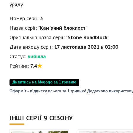
уряду.
Номер серії:
3
Назва серії: "
Кам'яний блокпост
"
Оригінальна назва серії: "
Stone Roadblock
"
Дата виходу серії:
17 листопада 2021
в
02:00
Статус:
вийшла
Рейтинг:
7.4
Дивитись на Megogo за 1 гривню
Оформіть підписку всього за 1 гривню! Додатково використов
ІНШІ СЕРІЇ 9 СЕЗОНУ