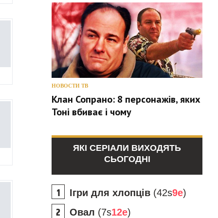
НОВОСТИ ТВ
Клан Сопрано: 8 персонажів, яких
Тоні вбиває і чому
ЯКІ СЕРІАЛИ ВИХОДЯТЬ
СЬОГОДНІ
Ігри для хлопців
(42s
9e
)
Овал
(7s
12e
)