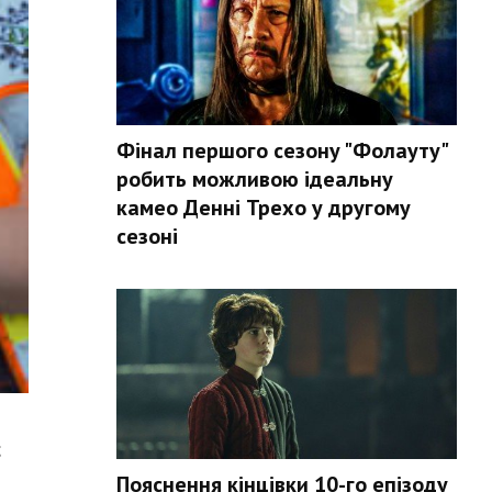
Фінал першого сезону "Фолауту"
робить можливою ідеальну
камео Денні Трехо у другому
сезоні
;
Пояснення кінцівки 10-го епізоду