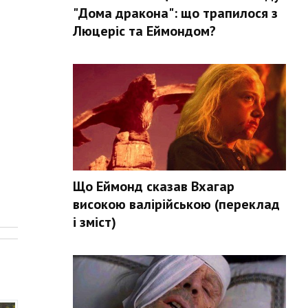
"Дома дракона": що трапилося з
Люцеріс та Еймондом?
Що Еймонд сказав Вхагар
високою валірійською (переклад
.
і зміст)