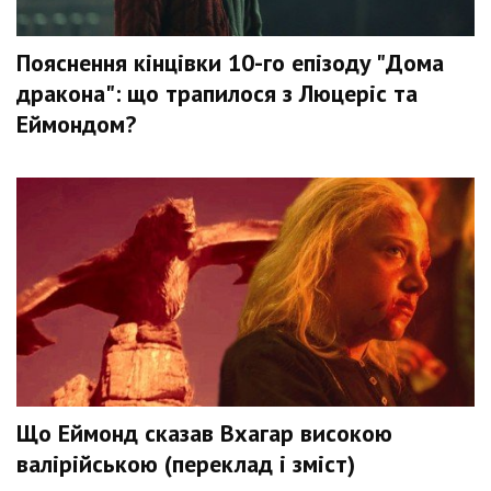
Пояснення кінцівки 10-го епізоду "Дома
дракона": що трапилося з Люцеріс та
Еймондом?
Що Еймонд сказав Вхагар високою
валірійською (переклад і зміст)