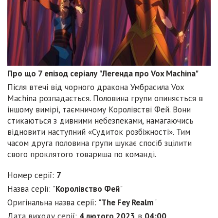
Про що 7 епізод серіалу "Легенда про Vox Machina"
Після втечі від чорного дракона Умбрасила Vox
Machina розпадається. Половина групи опиняється в
іншому вимірі, таємничому Королівстві Фей. Вони
стикаються з дивними небезпеками, намагаючись
відновити наступний «Судиток розбіжності». Тим
часом друга половина групи шукає спосіб зцілити
свого проклятого товариша по команді.
Номер серії:
7
Назва серії: "
Королівство Фей
"
Оригінальна назва серії: "
The Fey Realm
"
Дата виходу серії:
4 лютого 2023
в
04:00