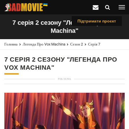
Підтримати проєкт
7 серія 2 сезону "Легенда про Vox
Machina"
Головна
Легенда Про Vox Machina
Сезон 2
Серія 7
7 СЕРІЯ 2 СЕЗОНУ "ЛЕГЕНДА ПРО
VOX MACHINA"
РЕКЛАМА