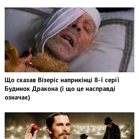
Що сказав Візеріс наприкінці 8-ї серії
Будинок Дракона (і що це насправді
означає)