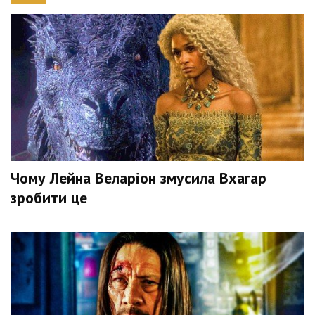
Чому Лейна Веларіон змусила Вхагар
зробити це