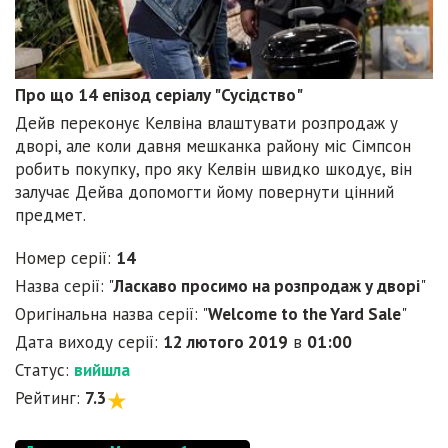
Про що 14 епізод серіалу "Сусідство"
Дейв переконує Келвіна влаштувати розпродаж у
дворі, але коли давня мешканка району міс Сімпсон
робить покупку, про яку Келвін швидко шкодує, він
залучає Дейва допомогти йому повернути цінний
предмет.
Номер серії:
14
Назва серії: "
Ласкаво просимо на розпродаж у дворі
"
Оригінальна назва серії: "
Welcome to the Yard Sale
"
Дата виходу серії:
12 лютого 2019
в
01:00
Статус:
вийшла
Рейтинг:
7.3