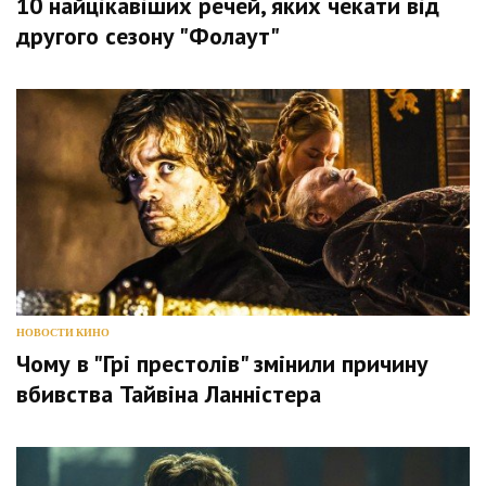
10 найцікавіших речей, яких чекати від
другого сезону "Фолаут"
НОВОСТИ КИНО
Чому в "Грі престолів" змінили причину
вбивства Тайвіна Ланністера