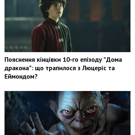
Пояснення кінцівки 10-го епізоду "Дома
дракона": що трапилося з Люцеріс та
Еймондом?