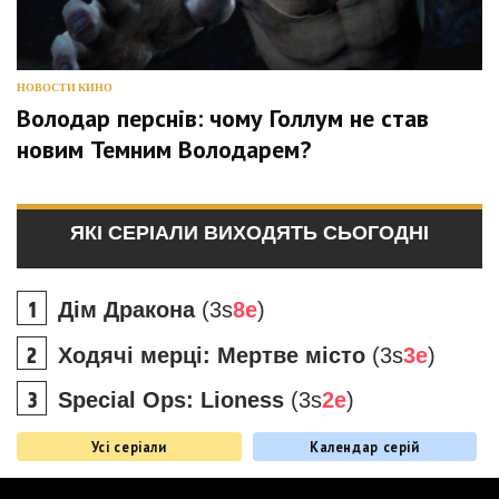
НОВОСТИ КИНО
Володар перснів: чому Голлум не став
новим Темним Володарем?
ЯКІ СЕРІАЛИ ВИХОДЯТЬ СЬОГОДНІ
Дім Дракона
(3s
8e
)
Ходячі мерці: Мертве місто
(3s
3e
)
Special Ops: Lioness
(3s
2e
)
Усі серіали
Календар серій