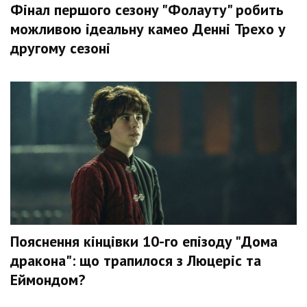
Фінал першого сезону "Фолауту" робить
можливою ідеальну камео Денні Трехо у
другому сезоні
Пояснення кінцівки 10-го епізоду "Дома
дракона": що трапилося з Люцеріс та
Еймондом?