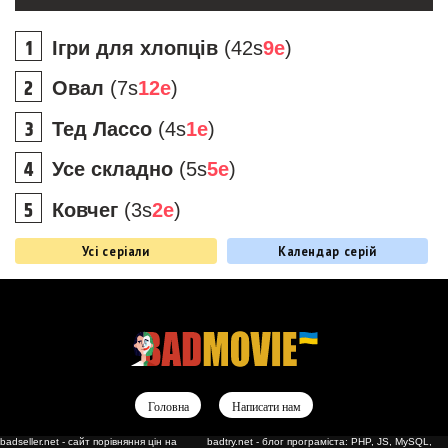
Ігри для хлопців
(42s
9e
)
Овал
(7s
12e
)
Тед Лассо
(4s
1e
)
Усе складно
(5s
5e
)
Ковчег
(3s
2e
)
Усі серіали
Календар серій
Головна
Написати нам
badseller.net - сайт порівняння цін на
badtry.net - блог програміста: PHP, JS, MySQL,