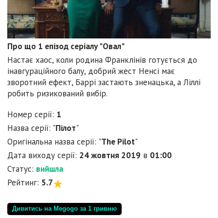
Про що 1 епізод серіалу "Овал"
Настає хаос, коли родина Франклінів готується до
інавгураційного балу, добрий жест Ненсі має
зворотний ефект, Баррі застають зненацька, а Ліллі
робить ризикований вибір.
Номер серії:
1
Назва серії: "
Пілот
"
Оригінальна назва серії: "
The Pilot
"
Дата виходу серії:
24 жовтня 2019
в
01:00
Статус:
вийшла
Рейтинг:
5.7
Дивитись на Megogo за 1 гривню