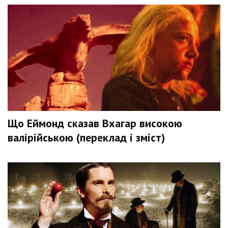
Що Еймонд сказав Вхагар високою
валірійською (переклад і зміст)