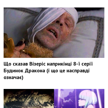
Що сказав Візеріс наприкінці 8-ї серії
Будинок Дракона (і що це насправді
означає)