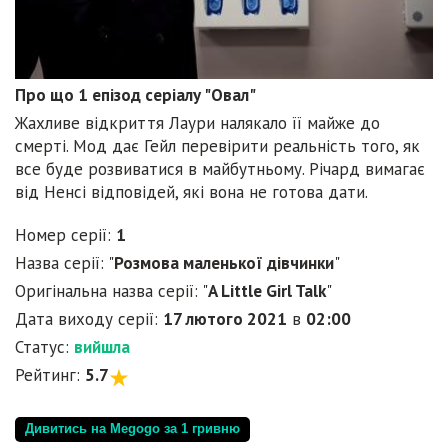
Про що 1 епізод серіалу "Овал"
Жахливе відкриття Лаури налякало її майже до
смерті. Мод дає Гейл перевірити реальність того, як
все буде розвиватися в майбутньому. Річард вимагає
від Ненсі відповідей, які вона не готова дати.
Номер серії:
1
Назва серії: "
Розмова маленької дівчинки
"
Оригінальна назва серії: "
A Little Girl Talk
"
Дата виходу серії:
17 лютого 2021
в
02:00
Статус:
вийшла
Рейтинг:
5.7
Дивитись на Megogo за 1 гривню