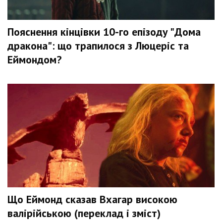
Пояснення кінцівки 10-го епізоду "Дома
дракона": що трапилося з Люцеріс та
Еймондом?
Що Еймонд сказав Вхагар високою
валірійською (переклад і зміст)