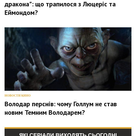
дракона": що трапилося з Люцеріс та
Еймондом?
НОВОСТИ КИНО
Володар перснів: чому Голлум не став
новим Темним Володарем?
ЯКІ СЕРІАЛИ ВИХОДЯТЬ СЬОГОДНІ