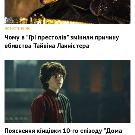
НОВОСТИ КИНО
Чому в "Грі престолів" змінили причину
вбивства Тайвіна Ланністера
Пояснення кінцівки 10-го епізоду "Дома