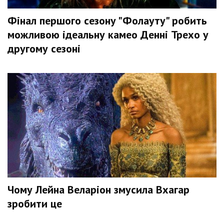
Фінал першого сезону "Фолауту" робить
можливою ідеальну камео Денні Трехо у
другому сезоні
Чому Лейна Веларіон змусила Вхагар
зробити це