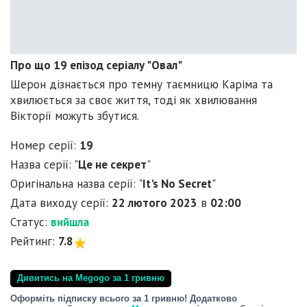
Про що 19 епізод серіалу "Овал"
Шерон дізнається про темну таємницю Каріма та
хвилюється за своє життя, тоді як хвилювання
Вікторії можуть збутися.
Номер серії:
19
Назва серії: "
Це не секрет
"
Оригінальна назва серії: "
It's No Secret
"
Дата виходу серії:
22 лютого 2023
в
02:00
Статус:
вийшла
Рейтинг:
7.8
Дивитись на Megogo за 1 гривню
Оформіть підписку всього за 1 гривню! Додатково