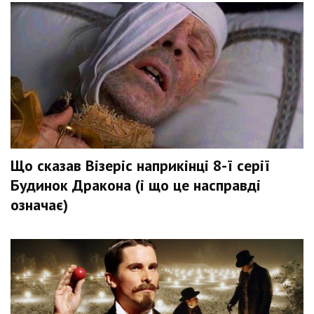
Що сказав Візеріс наприкінці 8-ї серії
Будинок Дракона (і що це насправді
означає)