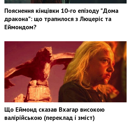
Пояснення кінцівки 10-го епізоду "Дома
дракона": що трапилося з Люцеріс та
Еймондом?
Що Еймонд сказав Вхагар високою
валірійською (переклад і зміст)