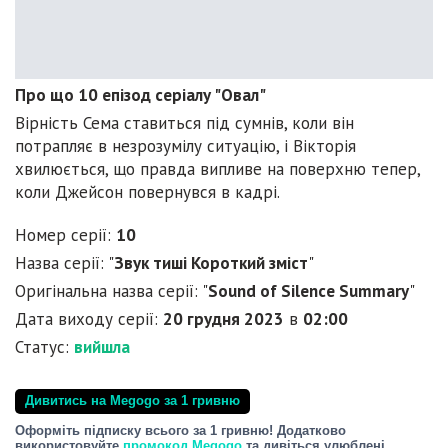
Про що 10 епізод серіалу "Овал"
Вірність Сема ставиться під сумнів, коли він
потрапляє в незрозумілу ситуацію, і Вікторія
хвилюється, що правда випливе на поверхню тепер,
коли Джейсон повернувся в кадрі.
Номер серії:
10
Назва серії: "
Звук тиші Короткий зміст
"
Оригінальна назва серії: "
Sound of Silence Summary
"
Дата виходу серії:
20 грудня 2023
в
02:00
Статус:
вийшла
Дивитись на Megogo за 1 гривню
Оформіть підписку всього за 1 гривню! Додатково
використовуйте
промокод Megogo
та дивіться улюблені