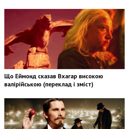
Що Еймонд сказав Вхагар високою
валірійською (переклад і зміст)