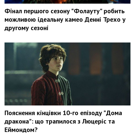
Фінал першого сезону "Фолауту" робить
можливою ідеальну камео Денні Трехо у
другому сезоні
Пояснення кінцівки 10-го епізоду "Дома
дракона": що трапилося з Люцеріс та
Еймондом?