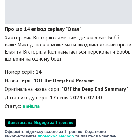
Про що 14 епізод серіалу "Овал"
Хантер має Вікторію саме там, де він хоче, Боббі
каже Максу, що він може мати шкідливі докази проти
Елая та Вікторії, а Кел намагається переконати Боббі,
що вони на одному боці.
Номер серії:
14
Назва серії: "
Off the Deep End Резюме
"
Оригінальна назва серії: "
Off the Deep End Summary
"
Дата виходу серії:
17 січня 2024
в
02:00
Статус:
вийшла
Дивитись на Megogo за 1 гривню
Оформіть підписку всього за 1 гривню! Додатково
використовуйте
промокод Megogo
та дивіться улюблені