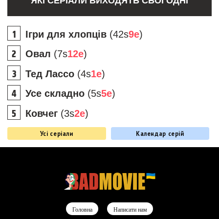
ЯКІ СЕРІАЛИ ВИХОДЯТЬ СЬОГОДНІ
Ігри для хлопців
(42s
9e
)
Овал
(7s
12e
)
Тед Лассо
(4s
1e
)
Усе складно
(5s
5e
)
Ковчег
(3s
2e
)
Усі серіали
Календар серій
Головна
Написати нам