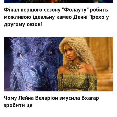
Фінал першого сезону "Фолауту" робить
можливою ідеальну камео Денні Трехо у
другому сезоні
Чому Лейна Веларіон змусила Вхагар
зробити це