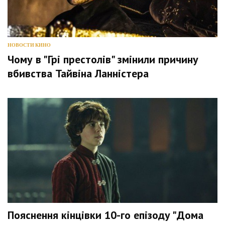
НОВОСТИ КИНО
Чому в "Грі престолів" змінили причину
вбивства Тайвіна Ланністера
Пояснення кінцівки 10-го епізоду "Дома