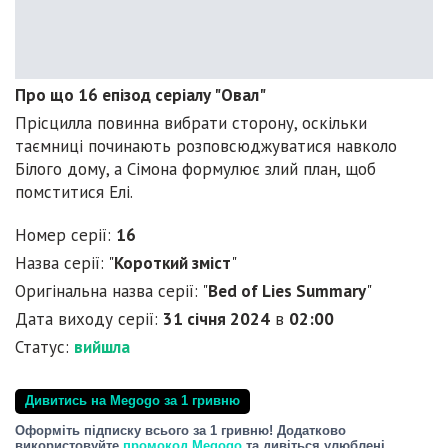
Про що 16 епізод серіалу "Овал"
Прісцилла повинна вибрати сторону, оскільки
таємниці починають розповсюджуватися навколо
Білого дому, а Сімона формулює злий план, щоб
помститися Елі.
Номер серії:
16
Назва серії: "
Короткий зміст
"
Оригінальна назва серії: "
Bed of Lies Summary
"
Дата виходу серії:
31 січня 2024
в
02:00
Статус:
вийшла
Дивитись на Megogo за 1 гривню
Оформіть підписку всього за 1 гривню! Додатково
використовуйте
промокод Megogo
та дивіться улюблені