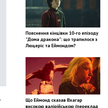
Пояснення кінцівки 10-го епізоду
"Дома дракона": що трапилося з
Люцеріс та Еймондом?
,
Що Еймонд сказав Вхагар
високою валірійською (переклад