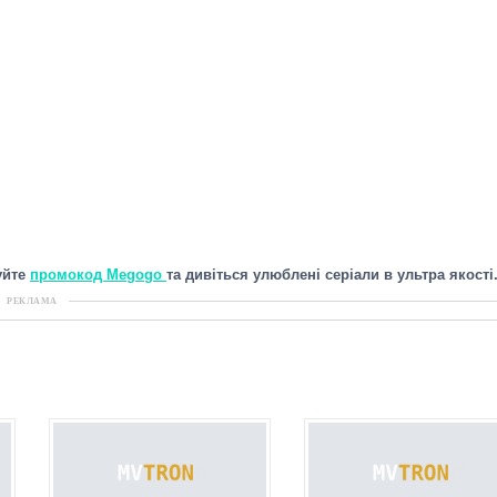
уйте
промокод Megogo
та дивіться улюблені серіали в ультра якості
РЕКЛАМА