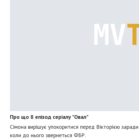
Про що 8 епізод серіалу "Овал"
Сімона вирішує упокоритися перед Вікторією заради 
коли до нього звернеться ФБР.