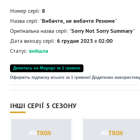
Номер серії:
8
Назва серії: "
Вибачте, не вибачте Резюме
"
Оригінальна назва серії: "
Sorry Not Sorry Summary
"
Дата виходу серії:
6 грудня 2023
в
02:00
Статус:
вийшла
Дивитись на Megogo за 1 гривню
Оформіть підписку всього за 1 гривню! Додатково використов
ІНШІ СЕРІЇ 5 СЕЗОНУ