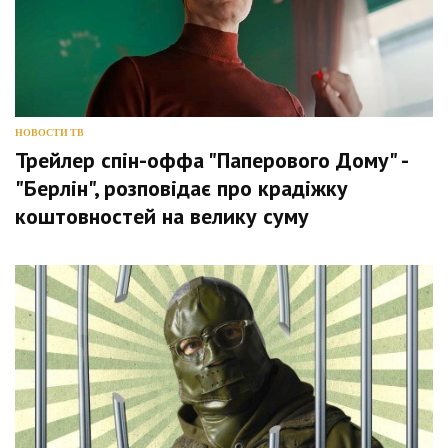
НОВОСТИ ТВ
Трейлер спін-оффа "Паперового Дому" -
"Берлін", розповідає про крадіжку
коштовностей на велику суму