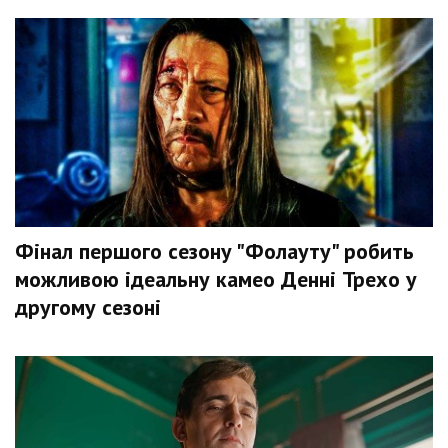
Фінал першого сезону "Фолауту" робить
можливою ідеальну камео Денні Трехо у
другому сезоні