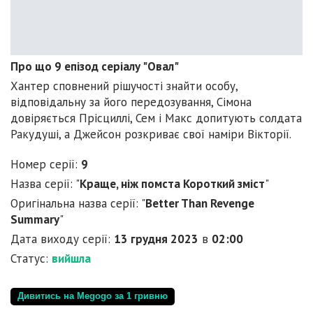
Про що 9 епізод серіалу "Овал"
Хантер сповнений рішучості знайти особу,
відповідальну за його передозування, Сімона
довіряється Прісциллі, Сем і Макс допитують солдата
Ракудуші, а Джейсон розкриває свої наміри Вікторії.
Номер серії:
9
Назва серії: "
Краще, ніж помста Короткий зміст
"
Оригінальна назва серії: "
Better Than Revenge
Summary
"
Дата виходу серії:
13 грудня 2023
в
02:00
Статус:
вийшла
Дивитись на Megogo за 1 гривню