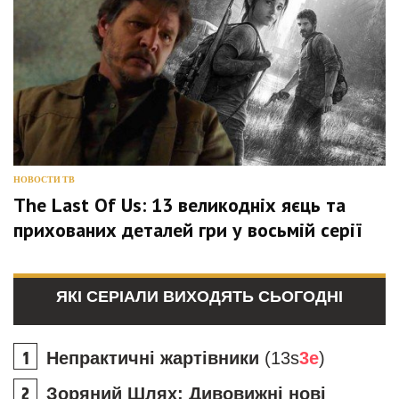
НОВОСТИ ТВ
The Last Of Us: 13 великодніх яєць та
прихованих деталей гри у восьмій серії
ЯКІ СЕРІАЛИ ВИХОДЯТЬ СЬОГОДНІ
Непрактичні жартівники
(13s
3e
)
Зоряний Шлях: Дивовижні нові