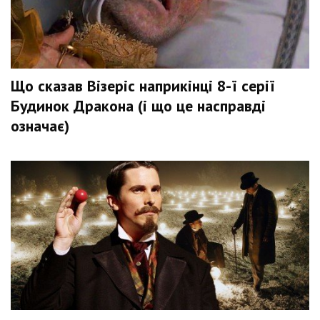
Що сказав Візеріс наприкінці 8-ї серії
Будинок Дракона (і що це насправді
означає)