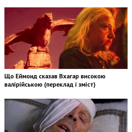
Що Еймонд сказав Вхагар високою
валірійською (переклад і зміст)