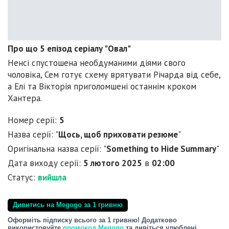
Про що 5 епізод серіалу "Овал"
Ненсі спустошена необдуманими діями свого
чоловіка, Сем готує схему врятувати Річарда від себе,
а Елі та Вікторія приголомшені останнім кроком
Хантера.
Номер серії:
5
Назва серії: "
Щось, щоб приховати резюме
"
Оригінальна назва серії: "
Something to Hide Summary
"
Дата виходу серії:
5 лютого 2025
в
02:00
Статус:
вийшла
Дивитись на Megogo за 1 гривню
Оформіть підписку всього за 1 гривню! Додатково
використовуйте
промокод Megogo
та дивіться улюблені