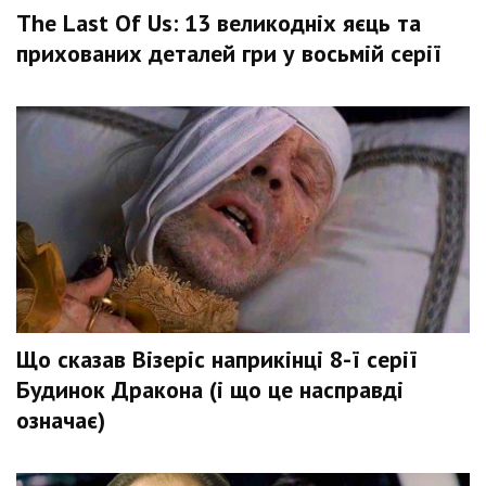
The Last Of Us: 13 великодніх яєць та
прихованих деталей гри у восьмій серії
Що сказав Візеріс наприкінці 8-ї серії
Будинок Дракона (і що це насправді
означає)