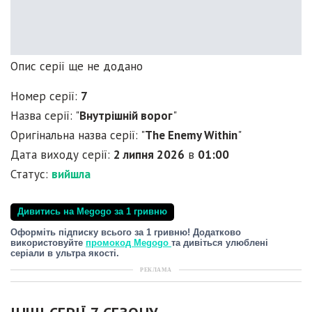
Опис серії ще не додано
Номер серії:
7
Назва серії: "
Внутрішній ворог
"
Оригінальна назва серії: "
The Enemy Within
"
Дата виходу серії:
2 липня 2026
в
01:00
Статус:
вийшла
Дивитись на Megogo за 1 гривню
Оформіть підписку всього за 1 гривню! Додатково
використовуйте
промокод Megogo
та дивіться улюблені
серіали в ультра якості.
РЕКЛАМА