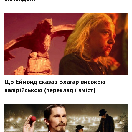
Що Еймонд сказав Вхагар високою
валірійською (переклад і зміст)