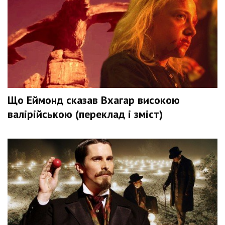
Що Еймонд сказав Вхагар високою
валірійською (переклад і зміст)