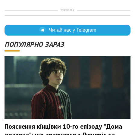
РЕКЛАМА
Читай нас у Telegram
ПОПУЛЯРНО ЗАРАЗ
Пояснення кінцівки 10-го епізоду "Дома
дракона": що трапилося з Люцеріс та