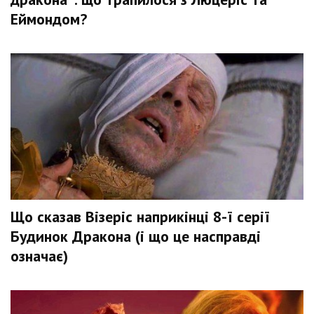
Еймондом?
Що сказав Візеріс наприкінці 8-ї серії
Будинок Дракона (і що це насправді
означає)