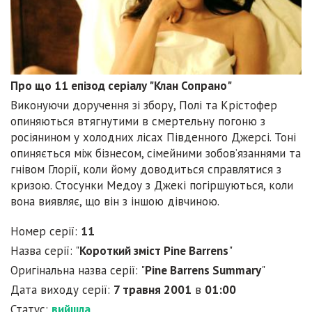
Про що 11 епізод серіалу "Клан Сопрано"
Виконуючи доручення зі збору, Полі та Крістофер
опиняються втягнутими в смертельну погоню з
росіянином у холодних лісах Південного Джерсі. Тоні
опиняється між бізнесом, сімейними зобов’язаннями та
гнівом Глорії, коли йому доводиться справлятися з
кризою. Стосунки Медоу з Джекі погіршуються, коли
вона виявляє, що він з іншою дівчиною.
Номер серії:
11
Назва серії: "
Короткий зміст Pine Barrens
"
Оригінальна назва серії: "
Pine Barrens Summary
"
Дата виходу серії:
7 травня 2001
в
01:00
Статус:
вийшла