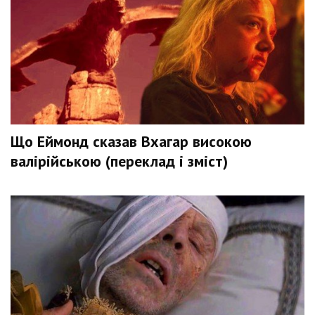
Що Еймонд сказав Вхагар високою
валірійською (переклад і зміст)