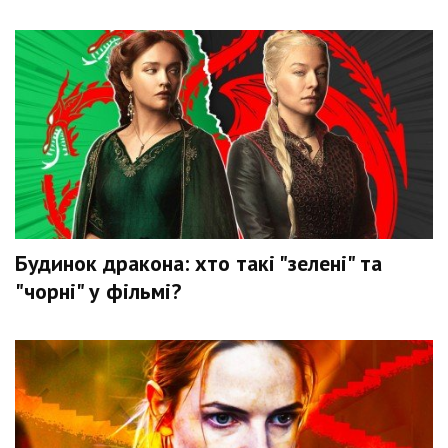
Будинок дракона: хто такі "зелені" та
"чорні" у фільмі?