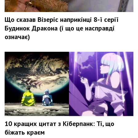
Що сказав Візеріс наприкінці 8-ї серії
Будинок Дракона (і що це насправді
означає)
10 кращих цитат з Кіберпанк: Ті, що
біжать краєм