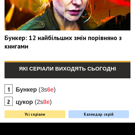
Бункер: 12 найбільших змін порівняно з
книгами
ЯКІ СЕРІАЛИ ВИХОДЯТЬ СЬОГОДНІ
Бункер
(3s
6e
)
цукор
(2s
8e
)
Усі серіали
Календар серій