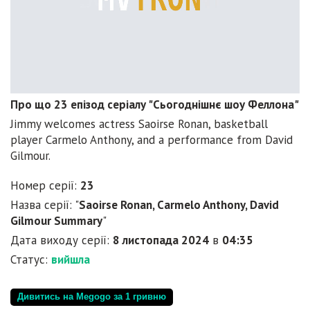
Про що 23 епізод серіалу "Сьогоднішнє шоу Феллона"
Jimmy welcomes actress Saoirse Ronan, basketball
player Carmelo Anthony, and a performance from David
Gilmour.
Номер серії:
23
Назва серії: "
Saoirse Ronan, Carmelo Anthony, David
Gilmour Summary
"
Дата виходу серії:
8 листопада 2024
в
04:35
Статус:
вийшла
Дивитись на Megogo за 1 гривню