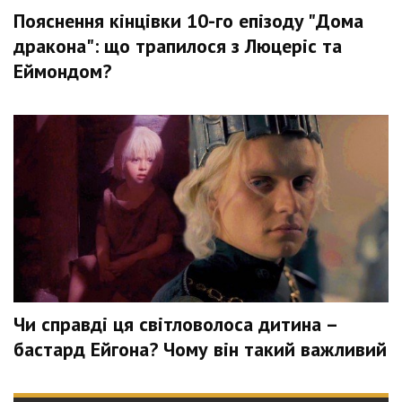
Пояснення кінцівки 10-го епізоду "Дома
дракона": що трапилося з Люцеріс та
Еймондом?
Чи справді ця світловолоса дитина –
бастард Ейгона? Чому він такий важливий