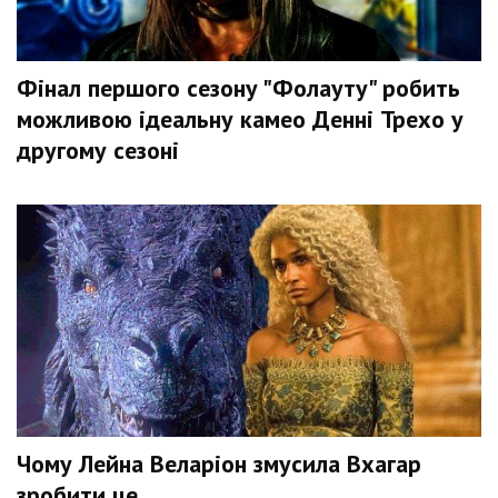
Фінал першого сезону "Фолауту" робить
можливою ідеальну камео Денні Трехо у
другому сезоні
Чому Лейна Веларіон змусила Вхагар
зробити це