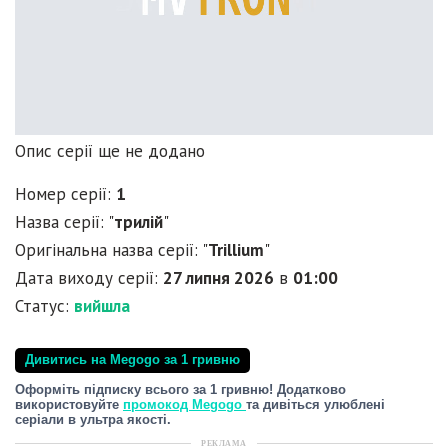
Опис серії ще не додано
Номер серії:
1
Назва серії: "
трилій
"
Оригінальна назва серії: "
Trillium
"
Дата виходу серії:
27 липня 2026
в
01:00
Статус:
вийшла
Дивитись на Megogo за 1 гривню
Оформіть підписку всього за 1 гривню! Додатково
використовуйте
промокод Megogo
та дивіться улюблені
серіали в ультра якості.
РЕКЛАМА