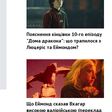
Пояснення кінцівки 10-го епізоду
"Дома дракона": що трапилося з
Люцеріс та Еймондом?
Що Еймонд сказав Вхагар
високою валірійською (переклад