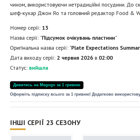
чином, використовуючи нетрадиційні посудини. До ск
шеф-кухар Джон Яо та головний редактор Food & W
Номер серії:
13
Назва серії: "
Підсумок очікувань пластини
"
Оригінальна назва серії: "
Plate Expectations Summar
Дата виходу серії:
2 червня 2026
в
02:00
Статус:
вийшла
Дивитись на Megogo за 1 гривню
Оформіть підписку всього за 1 гривню! Додатково використов
ІНШІ СЕРІЇ 23 СЕЗОНУ