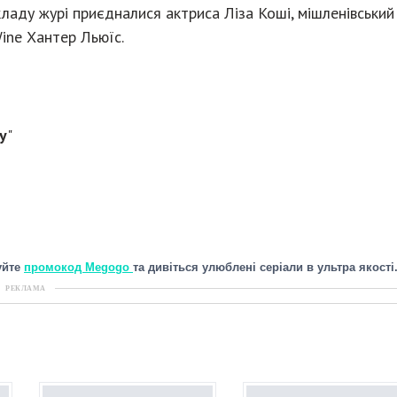
ладу журі приєдналися актриса Ліза Коші, мішленівський
ine Хантер Льюїс.
y
"
уйте
промокод Megogo
та дивіться улюблені серіали в ультра якості
РЕКЛАМА