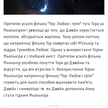
Протягом усього фільму "Тор: Любов і грім" туга Тора за
Мьольніром і ревнощі до того, що Джейн користується
молотом, обіграються жартома. Тому цілком логічно,
що наприкінці фільму Тор повертає собі М'єльнір та
віддає Громобою Любові. Однак у використанні Тором
Мьольніра є і глибший зміст. Протягом усього фільму
Мьольнір уособлює почуття Тора до Джейна та
відчуття, що він втратив її. Використання Тором
Мьольніра наприкінці фільму "Тор: Любов і грім"
служить для нього способом вшанувати пам'ять
Джейн і символізує те, як Джейн допомогла йому
стати гідним Мьольніра.
РЕКЛАМА