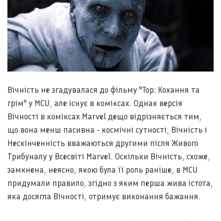
Вічність не згадувалася до фільму "Тор: Кохання та
грім" у MCU, але існує в коміксах. Однак версія
Вічності в коміксах Marvel дещо відрізняється тим,
що вона менш пасивна - космічні сутності, Вічність і
Нескінченність вважаються другими після Живого
Трибуналу у Всесвіті Marvel. Оскільки Вічність, схоже,
замкнена, неясно, якою була її роль раніше, в MCU
придумали правило, згідно з яким перша жива істота,
яка досягла Вічності, отримує виконання бажання.