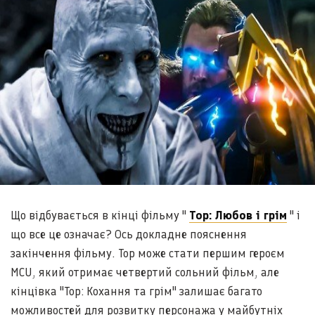
Що відбувається в кінці фільму "
Тор: Любов і грім
" і
що все це означає? Ось докладне пояснення
закінчення фільму. Тор може стати першим героєм
MCU, який отримає четвертий сольний фільм, але
кінцівка "Тор: Кохання та грім" залишає багато
можливостей для розвитку персонажа у майбутніх