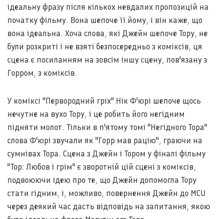
ідеальну фразу після кількох невдалих пропозицій на
початку фільму. Вона шепоче її йому, і він каже, що
вона ідеальна. Хоча слова, які Джейн шепоче Тору, не
були розкриті і не взяті безпосередньо з коміксів, ця
сцена є посиланням на зовсім іншу сцену, пов'язану з
Горром, з коміксів.
У коміксі "Первородний гріх" Нік Ф'юрі шепоче щось
нечутне на вухо Тору, і це робить його негідним
підняти молот. Тільки в п'ятому томі "Негідного Тора"
слова Ф'юрі звучали як "Горр мав рацію", граючи на
сумнівах Тора. Сцена з Джейн і Тором у фіналі фільму
"Тор: Любов і грім" є зворотній цій сцені з коміксів,
подвоюючи ідею про те, що Джейн допомогла Тору
стати гідним, і, можливо, повернення Джейн до MCU
через деякий час дасть відповідь на запитання, якою