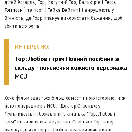
дітей Асгарда, Тор, Могутній Тор, Валькірія (
Тесса
Томпсон
) та Корг (
Тайка Вайтиті
) вирушають у
Вічність, де Горр планує використати бажання, щоб
убити всіх богів.
ИНТЕРЕСНО:
Тор: Любов і грім Повний посібник зі
складу - пояснення кожного персонажа
MCU
Хоча фільм здається більш самостійною історією, ніж
його попередник у MCU, "Доктор Стрендж у
Мультивсесвіті божевілля", кінцівка "Тор: Любов і
грім" не завершена акуратно. Оскільки Тор тепер
виховує дочку Горра, Любов, яка виявляє дивні