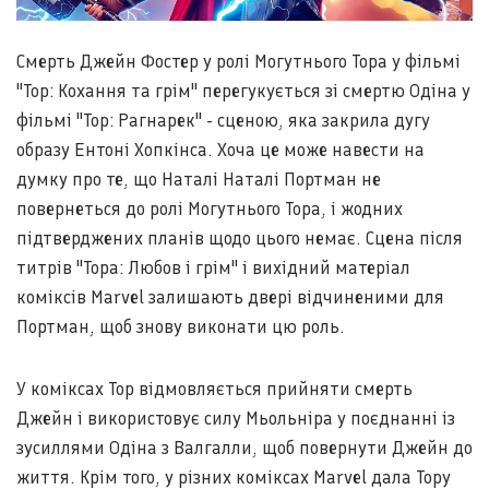
Смерть Джейн Фостер у ролі Могутнього Тора у фільмі
"Тор: Кохання та грім" перегукується зі смертю Одіна у
фільмі "Тор: Рагнарек" - сценою, яка закрила дугу
образу Ентоні Хопкінса. Хоча це може навести на
думку про те, що Наталі Наталі Портман не
повернеться до ролі Могутнього Тора, і жодних
підтверджених планів щодо цього немає. Сцена після
титрів "Тора: Любов і грім" і вихідний матеріал
коміксів Marvel залишають двері відчиненими для
Портман, щоб знову виконати цю роль.
У коміксах Тор відмовляється прийняти смерть
Джейн і використовує силу Мьольніра у поєднанні із
зусиллями Одіна з Валгалли, щоб повернути Джейн до
життя. Крім того, у різних коміксах Marvel дала Тору