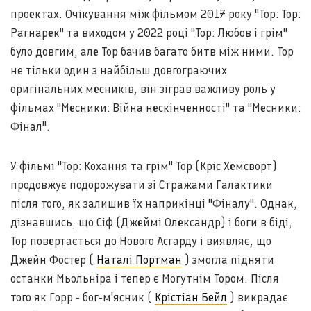
проектах. Очікування між фільмом 2017 року "Тор: Тор:
Рагнарек" та виходом у 2022 році "Тор: Любов і грім"
було довгим, але Тор бачив багато битв між ними. Тор
не тільки один з найбільш довгограючих
оригінальних месників, він зіграв важливу роль у
фільмах "Месники: Війна нескінченності" та "Месники:
Фінал".
У фільмі "Тор: Кохання та грім" Тор (Кріс Хемсворт)
продовжує подорожувати зі Стражами Галактики
після того, як залишив їх наприкінці "Фіналу". Однак,
дізнавшись, що Сіф (Джеймі Олександр) і боги в біді,
Тор повертається до Нового Асгарду і виявляє, що
Джейн Фостер (
Наталі Портман
) змогла підняти
останки Мьольніра і тепер є Могутнім Тором. Після
того як Горр - бог-м'ясник (
Крістіан Бейл
) викрадає