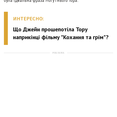
була ідеальна фраза Могутнього Тора.
ИНТЕРЕСНО:
Що Джейн прошепотіла Тору
наприкінці фільму "Кохання та грім"?
РЕКЛАМА