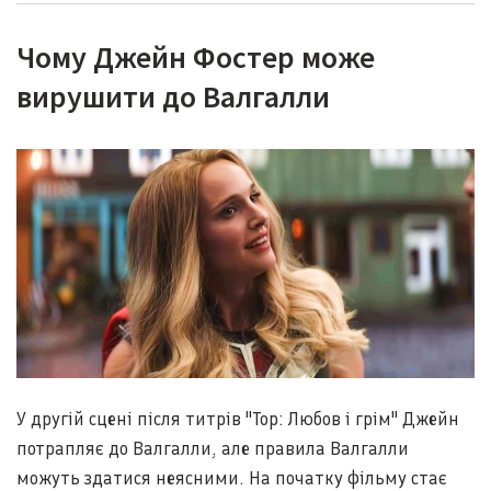
Чому Джейн Фостер може
вирушити до Валгалли
У другій сцені після титрів "Тор: Любов і грім" Джейн
потрапляє до Валгалли, але правила Валгалли
можуть здатися неясними. На початку фільму стає