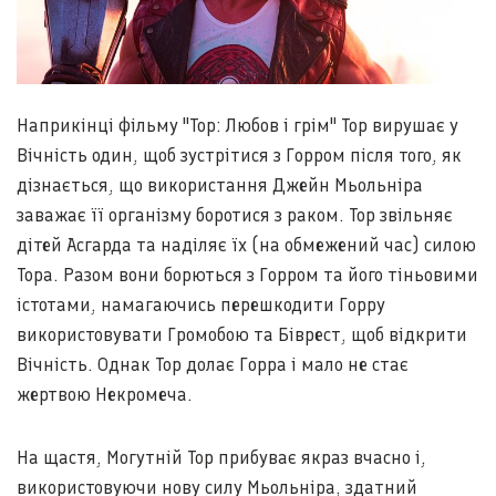
Наприкінці фільму "Тор: Любов і грім" Тор вирушає у
Вічність один, щоб зустрітися з Горром після того, як
дізнається, що використання Джейн Мьольніра
заважає її організму боротися з раком. Тор звільняє
дітей Асгарда та наділяє їх (на обмежений час) силою
Тора. Разом вони борються з Горром та його тіньовими
істотами, намагаючись перешкодити Горру
використовувати Громобою та Біврест, щоб відкрити
Вічність. Однак Тор долає Горра і мало не стає
жертвою Некромеча.
На щастя, Могутній Тор прибуває якраз вчасно і,
використовуючи нову силу Мьольніра, здатний