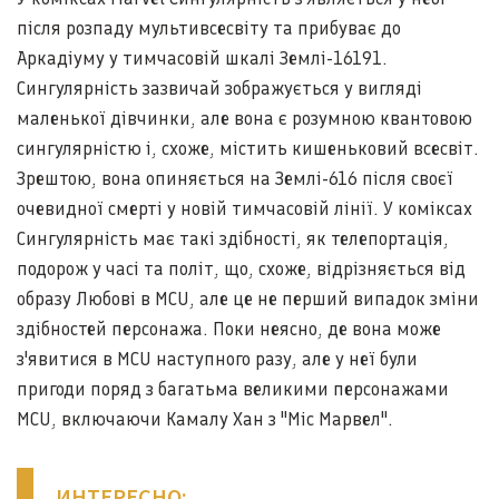
після розпаду мультивсесвіту та прибуває до
Аркадіуму у тимчасовій шкалі Землі-16191.
Сингулярність зазвичай зображується у вигляді
маленької дівчинки, але вона є розумною квантовою
сингулярністю і, схоже, містить кишеньковий всесвіт.
Зрештою, вона опиняється на Землі-616 після своєї
очевидної смерті у новій тимчасовій лінії. У коміксах
Сингулярність має такі здібності, як телепортація,
подорож у часі та політ, що, схоже, відрізняється від
образу Любові в MCU, але це не перший випадок зміни
здібностей персонажа. Поки неясно, де вона може
з'явитися в MCU наступного разу, але у неї були
пригоди поряд з багатьма великими персонажами
MCU, включаючи Камалу Хан з "Міс Марвел".
ИНТЕРЕСНО: