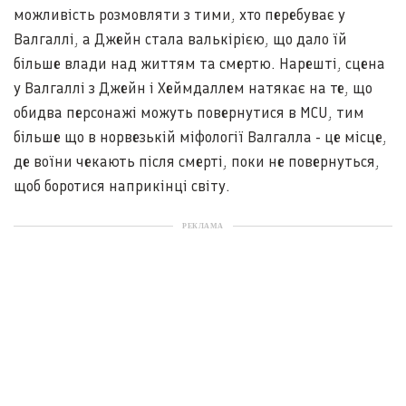
можливість розмовляти з тими, хто перебуває у
Валгаллі, а Джейн стала валькірією, що дало їй
більше влади над життям та смертю. Нарешті, сцена
у Валгаллі з Джейн і Хеймдаллем натякає на те, що
обидва персонажі можуть повернутися в MCU, тим
більше що в норвезькій міфології Валгалла - це місце,
де воїни чекають після смерті, поки не повернуться,
щоб боротися наприкінці світу.
РЕКЛАМА