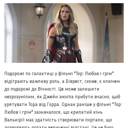
Подорожі по галактиці у фільмі "Тор: Любов і грім"
відіграють важливу роль, а Біврест, схоже, є ключем
до подорожі до Вічності. Це може залишити
незрозумілим, як Джейн змогла прибути вчасно, щоб
урятувати Тора від Горра. Однак раніше у фільмі "Тор:
Любов і грім" зазначалося, що крилатий кінь
Валькірії має здатність створювати портали, що
дозволяють долати величезні відстані. Це не було