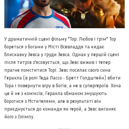
У драматичній сцені фільму "Тор: Любов і грім" Тор
бореться з богами у Місті Всевладдя та кидає
блискавку Зевса у груди Зевса. Однак у першій сцені
після титрів з'ясовується, що Зевс вижив і тепер
прагне помститися Торі. Зевс посилає свого сина
Геракла (в ролі Теда Лассо - Бретт Голдштейн) вбити
Тора і повернути віру в богів, а не в супергероїв. Хоча
це й не з коміксів, Геракла обманом змушують
боротися з Мстителями, але в результаті він
приєднується до команди як герой, а Зевс виганяє
його з Олімпу.