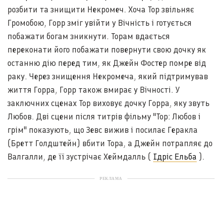
розбити та знищити Некромеч. Хоча Тор звільняє
Громобою, Горр зміг увійти у Вічність і готується
побажати богам зникнути. Торам вдається
переконати його побажати повернути свою дочку як
останню дію перед тим, як Джейн Фостер помре від
раку. Через знищення Некромеча, який підтримував
життя Горра, Горр також вмирає у Вічності. У
заключних сценах Тор виховує дочку Горра, яку звуть
Любов. Дві сцени після титрів фільму "Тор: Любов і
грім" показують, що Зевс вижив і посилає Геракла
(Бретт Голдштейн) вбити Тора, а Джейн потрапляє до
Валгалли, де її зустрічає Хеймдалль (
Ідріс Ельба
).
РЕКЛАМА