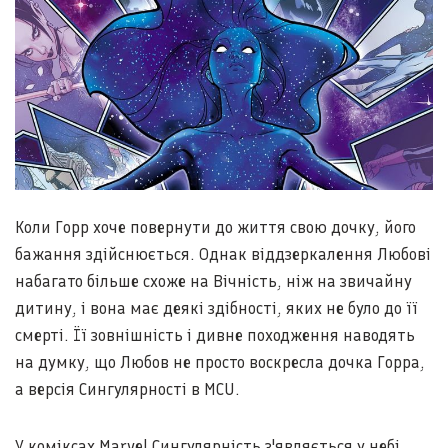
Коли Горр хоче повернути до життя свою дочку, його
бажання здійснюється. Однак віддзеркалення Любові
набагато більше схоже на Вічність, ніж на звичайну
дитину, і вона має деякі здібності, яких не було до її
смерті. Її зовнішність і дивне походження наводять
на думку, що Любов не просто воскресла дочка Горра,
а версія Сингулярності в MCU.
У коміксах Marvel Сингулярність з'являється у небі