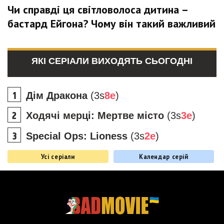
Чи справді ця світловолоса дитина –
бастард Ейгона? Чому він такий важливий
ЯКІ СЕРІАЛИ ВИХОДЯТЬ СЬОГОДНІ
Дім Дракона
(3s
8e
)
Ходячі мерці: Мертве місто
(3s
3e
)
Special Ops: Lioness
(3s
2e
)
Усі серіали
Календар серій