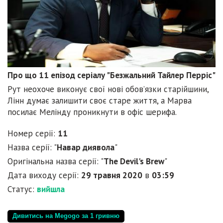
Про що 11 епізод серіалу "Безжальний Тайлер Перріс"
Рут неохоче виконує свої нові обов’язки старійшини,
Лінн думає залишити своє старе життя, а Марва
посилає Мелінду проникнути в офіс шерифа.
Номер серії:
11
Назва серії: "
Навар диявола
"
Оригінальна назва серії: "
The Devil's Brew
"
Дата виходу серії:
29 травня 2020
в
03:59
Статус:
вийшла
Дивитись на Megogo за 1 гривню