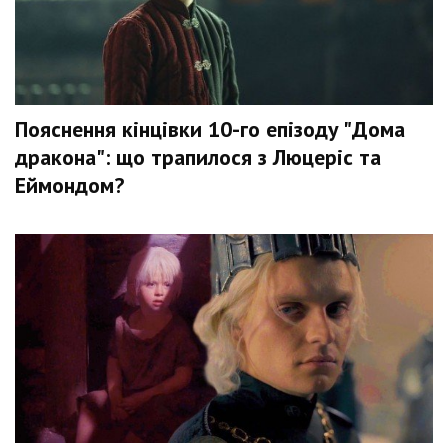
Пояснення кінцівки 10-го епізоду "Дома
дракона": що трапилося з Люцеріс та
Еймондом?