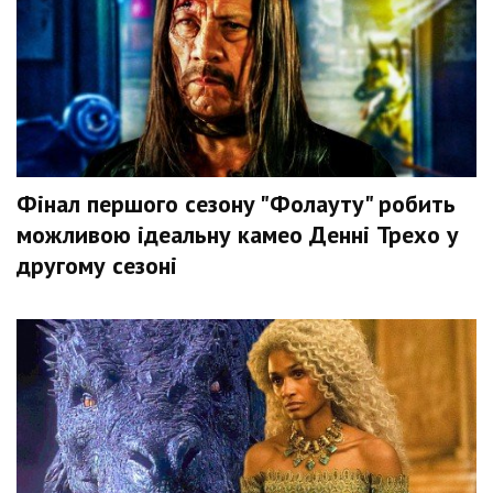
Фінал першого сезону "Фолауту" робить
можливою ідеальну камео Денні Трехо у
другому сезоні