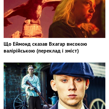
Що Еймонд сказав Вхагар високою
валірійською (переклад і зміст)