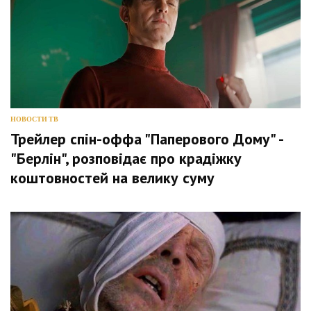
НОВОСТИ ТВ
Трейлер спін-оффа "Паперового Дому" -
"Берлін", розповідає про крадіжку
коштовностей на велику суму