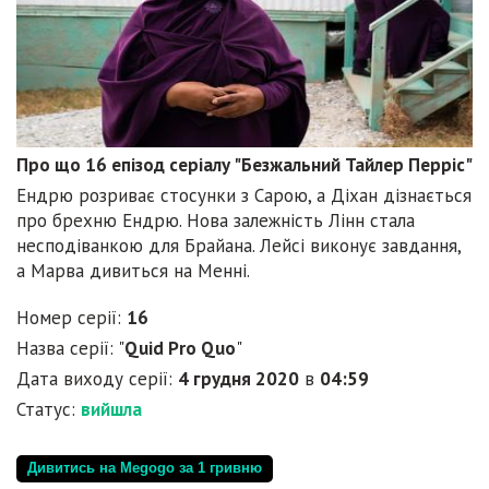
Про що 16 епізод серіалу "Безжальний Тайлер Перріс"
Ендрю розриває стосунки з Сарою, а Діхан дізнається
про брехню Ендрю. Нова залежність Лінн стала
несподіванкою для Брайана. Лейсі виконує завдання,
а Марва дивиться на Менні.
Номер серії:
16
Назва серії: "
Quid Pro Quo
"
Дата виходу серії:
4 грудня 2020
в
04:59
Статус:
вийшла
Дивитись на Megogo за 1 гривню