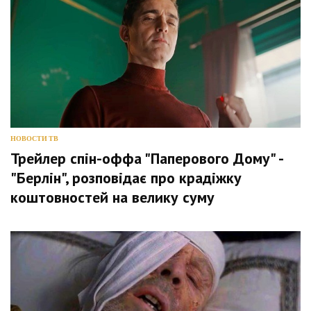
НОВОСТИ ТВ
Трейлер спін-оффа "Паперового Дому" -
"Берлін", розповідає про крадіжку
коштовностей на велику суму