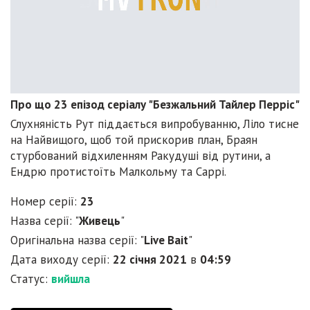
Про що 23 епізод серіалу "Безжальний Тайлер Перріс"
Слухняність Рут піддається випробуванню, Ліло тисне
на Найвищого, щоб той прискорив план, Браян
стурбований відхиленням Ракудуші від рутини, а
Ендрю протистоїть Малкольму та Саррі.
Номер серії:
23
Назва серії: "
Живець
"
Оригінальна назва серії: "
Live Bait
"
Дата виходу серії:
22 січня 2021
в
04:59
Статус:
вийшла