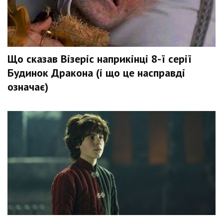
Що сказав Візеріс наприкінці 8-ї серії
Будинок Дракона (і що це насправді
означає)