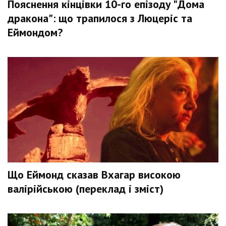
Пояснення кінцівки 10-го епізоду "Дома
дракона": що трапилося з Люцеріс та
Еймондом?
Що Еймонд сказав Вхагар високою
валірійською (переклад і зміст)