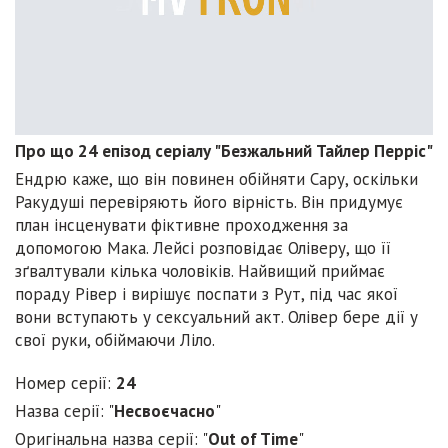
Про що 24 епізод серіалу "Безжальний Тайлер Перріс"
Ендрю каже, що він повинен обійняти Сару, оскільки
Ракудуші перевіряють його вірність. Він придумує
план інсценувати фіктивне проходження за
допомогою Мака. Лейсі розповідає Оліверу, що її
зґвалтували кілька чоловіків. Найвищий приймає
пораду Рівер і вирішує поспати з Рут, під час якої
вони вступають у сексуальний акт. Олівер бере дії у
свої руки, обіймаючи Ліло.
Номер серії:
24
Назва серії: "
Несвоєчасно
"
Оригінальна назва серії: "
Out of Time
"