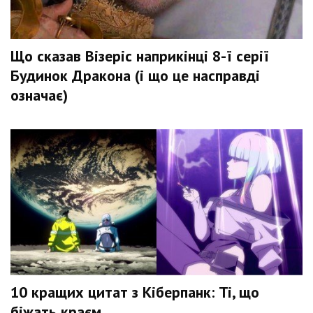
Що сказав Візеріс наприкінці 8-ї серії
Будинок Дракона (і що це насправді
означає)
10 кращих цитат з Кіберпанк: Ті, що
біжать краєм