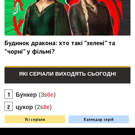
Будинок дракона: хто такі "зелені" та
"чорні" у фільмі?
ЯКІ СЕРІАЛИ ВИХОДЯТЬ СЬОГОДНІ
Бункер
(3s
6e
)
цукор
(2s
8e
)
Усі серіали
Календар серій