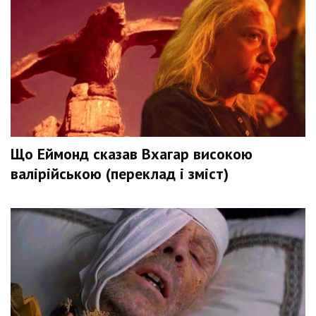
Що Еймонд сказав Вхагар високою
валірійською (переклад і зміст)