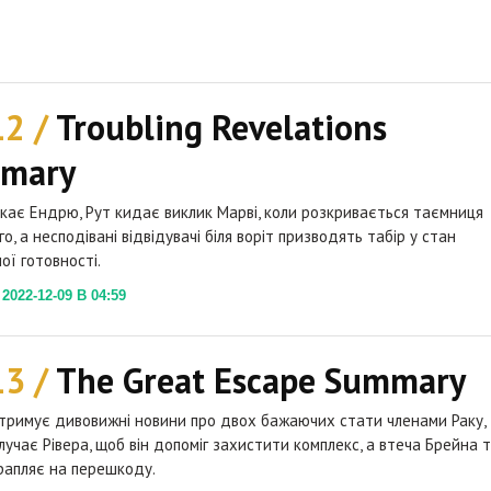
12 /
Troubling Revelations
mary
кає Ендрю, Рут кидає виклик Марві, коли розкривається таємниця
о, а несподівані відвідувачі біля воріт призводять табір у стан
ої готовності.
022-12-09 В 04:59
13 /
The Great Escape Summary
римує дивовижні новини про двох бажаючих стати членами Раку,
лучає Рівера, щоб він допоміг захистити комплекс, а втеча Брейна 
рапляє на перешкоду.