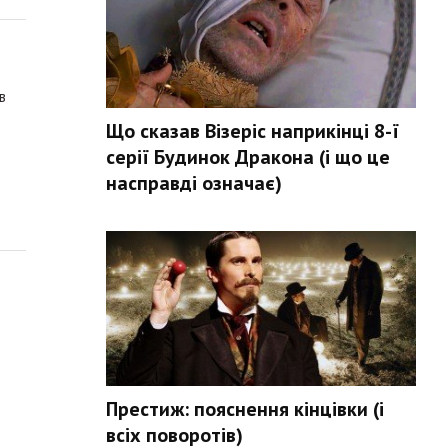
в
Що сказав Візеріс наприкінці 8-ї
серії Будинок Дракона (і що це
насправді означає)
Престиж: пояснення кінцівки (і
всіх поворотів)