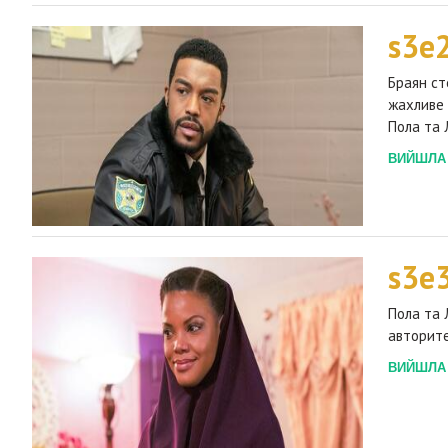
s3e
Браян ст
жахливе 
Пола та 
ВИЙШЛА 2
s3e
Пола та 
авторите
ВИЙШЛА 2