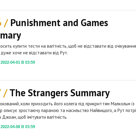
6 /
Punishment and Games
mary
осить купити тести на вагітність, щоб не відставати від очікування
 дуже хоче не відставати від Рут.
022-04-01 В 03:59
7 /
The Strangers Summary
кований, коли приходить його колега під прикриттям Малкольм із
вер описує зростаючу параною та насильство Найвищого, а Рут потр
 Джоан, щоб імітувати вагітність.
022-04-08 В 03:59