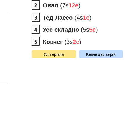
Овал
(7s
12e
)
Тед Лассо
(4s
1e
)
Усе складно
(5s
5e
)
Ковчег
(3s
2e
)
Усі серіали
Календар серій