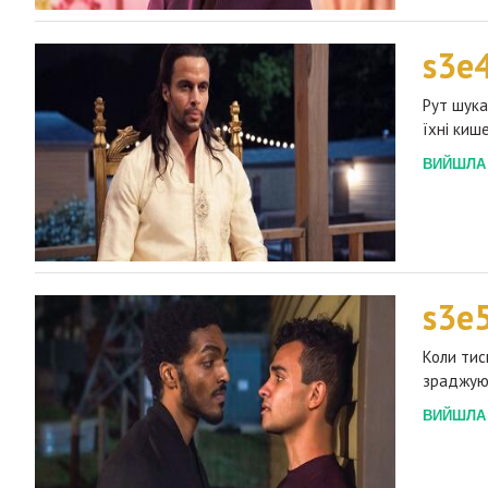
s3e
Рут шука
їхні киш
ВИЙШЛА 2
s3e
Коли тис
зраджуют
ВИЙШЛА 2