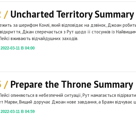
2 /
Uncharted Territory Summary
ежить за шерифом Конлі, який відповідає на дзвінок, Джоан робит
відкриття, Дікан сперечається з Рут щодо її стосунків із Найвищим
Лейсі вживають відчайдушних заходів.
022-03-11 В 04:00
3 /
Prepare the Throne Summary
Лейсі опиняються в небезпечній ситуації, Рут намагається підірвати
т Марви, Вищий доручає Джоан нове завдання, а Браян відчуває ш
022-03-11 В 04:59