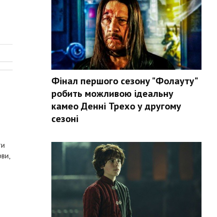
Фінал першого сезону "Фолауту"
Т
робить можливою ідеальну
камео Денні Трехо у другому
сезоні
ти
ви,