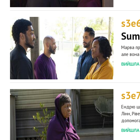
s3e
Sum
Марва пр
але вона
ВИЙШЛА 2
s3e
Ендрю шо
Лінн, Рі
допомога
ВИЙШЛА 2