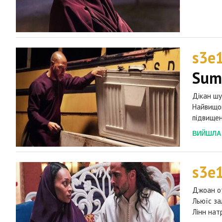
s3e
Sum
Дікан шу
Найвищог
підвищен
ВИЙШЛА 2
s3e
Джоан от
Льюїс за
Лінн нат