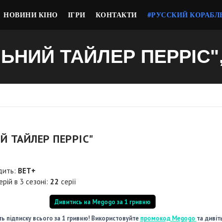
НОВИНИ КІНО
ІГРИ
КОНТАКТИ
#РУССКИЙ КОРАБЛ
ЬНИЙ ТАЙЛЕР ПЕРРІС",
Й ТАЙЛЕР ПЕРРІС"
дить:
BET+
ерій в 3 сезоні:
22
серії
Дивитись на Megogo за 1 гривню
ь підписку всього за 1 гривню! Використовуйте
промокод Megogo
та дивіт