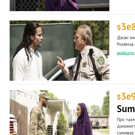
s3e
Дікан зн
Роллінза.
ВИЙШЛА 2
s3e
Sum
Про таєм
допомогт
сумніваєт