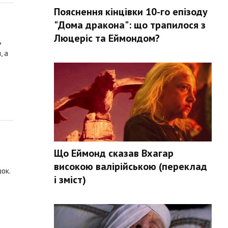
Пояснення кінцівки 10-го епізоду
"Дома дракона": що трапилося з
Люцеріс та Еймондом?
ь
, а
Що Еймонд сказав Вхагар
високою валірійською (переклад
ок.
і зміст)