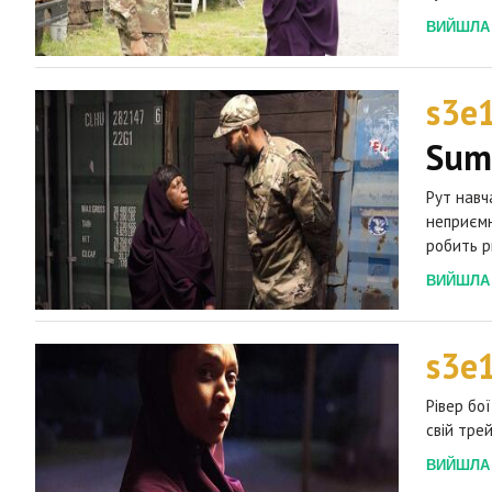
ВИЙШЛА 2
s3e
Sum
Рут навч
неприємн
робить р
ВИЙШЛА 2
s3e
Рівер бо
свій тре
ВИЙШЛА 2