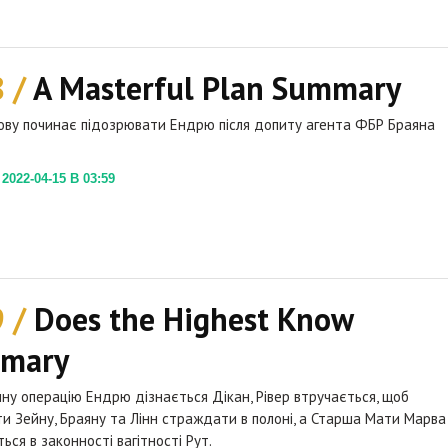
8 /
A Masterful Plan Summary
ову починає підозрювати Ендрю після допиту агента ФБР Браяна
022-04-15 В 03:59
9 /
Does the Highest Know
mary
ну операцію Ендрю дізнається Дікан, Рівер втручається, щоб
и Зейну, Браяну та Лінн страждати в полоні, а Старша Мати Марва
ься в законності вагітності Рут.