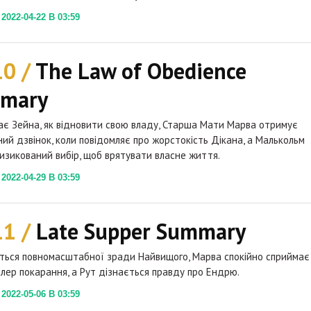
022-04-22 В 03:59
10 /
The Law of Obedience
mary
ає Зейна, як відновити свою владу, Старша Мати Марва отримує
ий дзвінок, коли повідомляє про жорстокість Дікана, а Малькольм
изикований вибір, щоб врятувати власне життя.
022-04-29 В 03:59
11 /
Late Supper Summary
їться повномасштабної зради Найвищого, Марва спокійно сприймає
йлер покарання, а Рут дізнається правду про Ендрю.
022-05-06 В 03:59