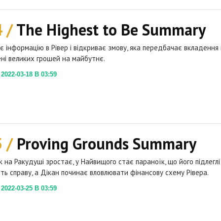
4 /
The Highest to Be Summary
є інформацію в Рівер і відкриває змову, яка передбачає вкладення 
ені великих грошей на майбутнє.
022-03-18 В 03:59
5 /
Proving Grounds Summary
к на Ракудуші зростає, у Найвищого стає параноїк, що його підлеглі
ь справу, а Дікан починає вловлювати фінансову схему Рівера.
022-03-25 В 03:59