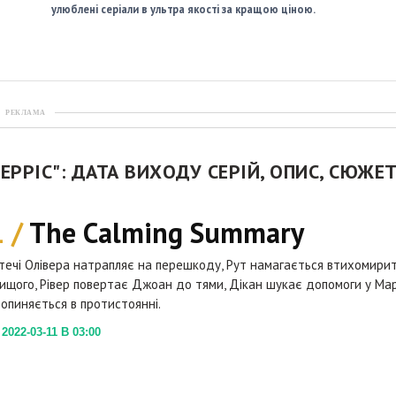
улюблені серіали в ультра якості за кращою ціною.
РЕКЛАМА
ЕРРІС": ДАТА ВИХОДУ СЕРІЙ, ОПИС, СЮЖЕ
1 /
The Calming Summary
течі Олівера натрапляє на перешкоду, Рут намагається втихомири
вищого, Рівер повертає Джоан до тями, Дікан шукає допомоги у Мар
опиняється в протистоянні.
022-03-11 В 03:00