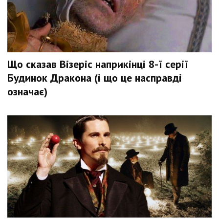
Що сказав Візеріс наприкінці 8-ї серії
Будинок Дракона (і що це насправді
означає)