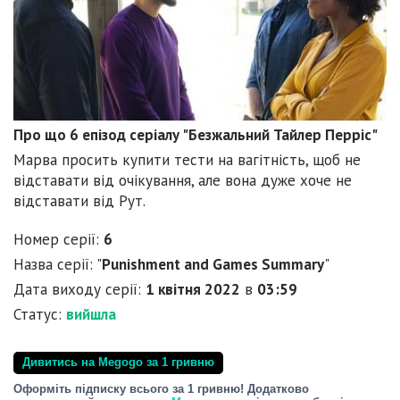
Про що 6 епізод серіалу "Безжальний Тайлер Перріс"
Марва просить купити тести на вагітність, щоб не
відставати від очікування, але вона дуже хоче не
відставати від Рут.
Номер серії:
6
Назва серії: "
Punishment and Games Summary
"
Дата виходу серії:
1 квітня 2022
в
03:59
Статус:
вийшла
Дивитись на Megogo за 1 гривню
Оформіть підписку всього за 1 гривню! Додатково