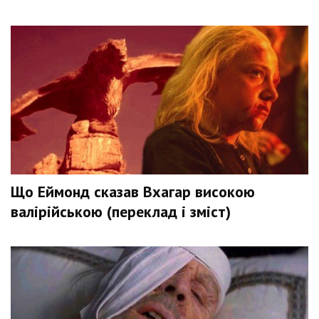
Що Еймонд сказав Вхагар високою
валірійською (переклад і зміст)