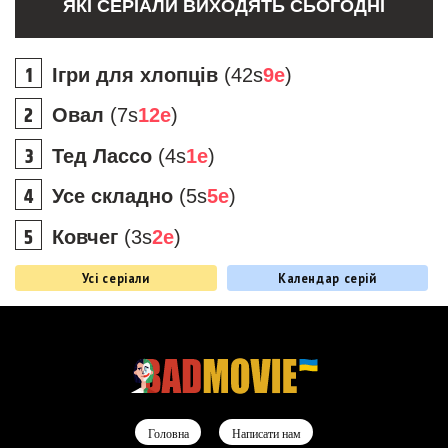
ЯКІ СЕРІАЛИ ВИХОДЯТЬ СЬОГОДНІ
Ігри для хлопців
(42s
9e
)
Овал
(7s
12e
)
Тед Лассо
(4s
1e
)
Усе складно
(5s
5e
)
Ковчег
(3s
2e
)
Усі серіали
Календар серій
Головна
Написати нам