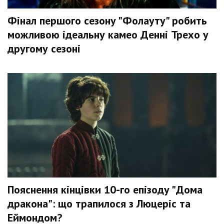
Фінал першого сезону "Фолауту" робить
можливою ідеальну камео Денні Трехо у
другому сезоні
Пояснення кінцівки 10-го епізоду "Дома
дракона": що трапилося з Люцеріс та
Еймондом?