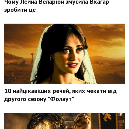
Чому Лейна Веларіон змусила Вхагар
зробити це
10 найцікавіших речей, яких чекати від
другого сезону "Фолаут"