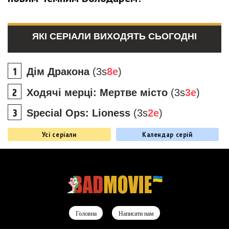
ЯКІ СЕРІАЛИ ВИХОДЯТЬ СЬОГОДНІ
Дім Дракона
(3s
8e
)
Ходячі мерці: Мертве місто
(3s
3e
)
Special Ops: Lioness
(3s
2e
)
Усі серіали
Календар серій
Головна
Написати нам