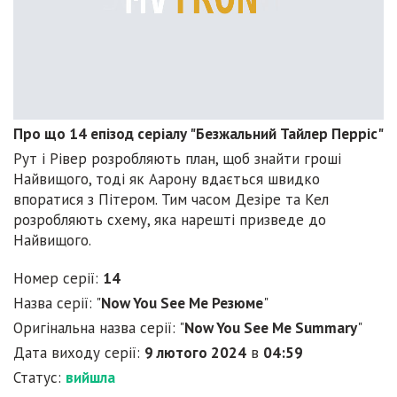
Про що 14 епізод серіалу "Безжальний Тайлер Перріс"
Рут і Рівер розробляють план, щоб знайти гроші
Найвищого, тоді як Аарону вдається швидко
впоратися з Пітером. Тим часом Дезіре та Кел
розробляють схему, яка нарешті призведе до
Найвищого.
Номер серії:
14
Назва серії: "
Now You See Me Резюме
"
Оригінальна назва серії: "
Now You See Me Summary
"
Дата виходу серії:
9 лютого 2024
в
04:59
Статус:
вийшла