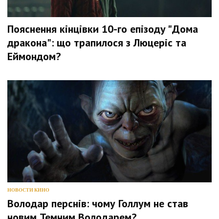
Пояснення кінцівки 10-го епізоду "Дома
дракона": що трапилося з Люцеріс та
Еймондом?
НОВОСТИ КИНО
Володар перснів: чому Голлум не став
новим Темним Володарем?