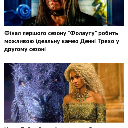
Фінал першого сезону "Фолауту" робить
можливою ідеальну камео Денні Трехо у
другому сезоні