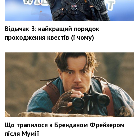
Відьмак 3: найкращий порядок
проходження квестів (і чому)
Що трапилося з Бренданом Фрейзером
після Мумії