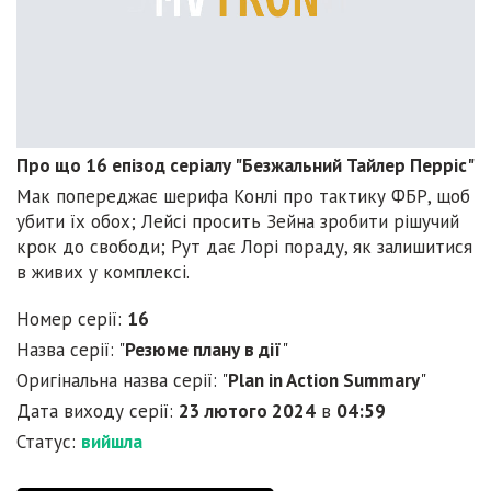
Про що 16 епізод серіалу "Безжальний Тайлер Перріс"
Мак попереджає шерифа Конлі про тактику ФБР, щоб
убити їх обох; Лейсі просить Зейна зробити рішучий
крок до свободи; Рут дає Лорі пораду, як залишитися
в живих у комплексі.
Номер серії:
16
Назва серії: "
Резюме плану в дії
"
Оригінальна назва серії: "
Plan in Action Summary
"
Дата виходу серії:
23 лютого 2024
в
04:59
Статус:
вийшла