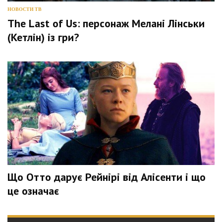
НОВОСТИ ТВ
The Last of Us: персонаж Мелані Лінськи
(Кетлін) із гри?
Що Отто дарує Рейнірі від Алісенти і що
це означає