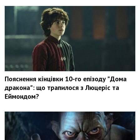
Пояснення кінцівки 10-го епізоду "Дома
дракона": що трапилося з Люцеріс та
Еймондом?