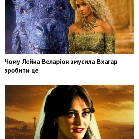
Чому Лейна Веларіон змусила Вхагар
зробити це