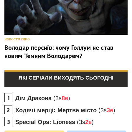
НОВОСТИ КИНО
Володар перснів: чому Голлум не став
новим Темним Володарем?
ЯКІ СЕРІАЛИ ВИХОДЯТЬ СЬОГОДНІ
Дім Дракона
(3s
8e
)
Ходячі мерці: Мертве місто
(3s
3e
)
Special Ops: Lioness
(3s
2e
)