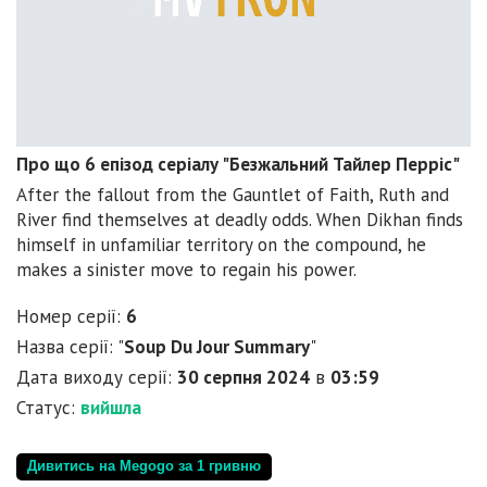
Про що 6 епізод серіалу "Безжальний Тайлер Перріс"
After the fallout from the Gauntlet of Faith, Ruth and
River find themselves at deadly odds. When Dikhan finds
himself in unfamiliar territory on the compound, he
makes a sinister move to regain his power.
Номер серії:
6
Назва серії: "
Soup Du Jour Summary
"
Дата виходу серії:
30 серпня 2024
в
03:59
Статус:
вийшла
Дивитись на Megogo за 1 гривню