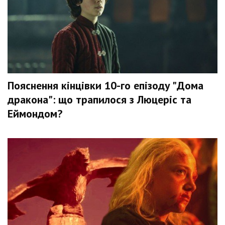
Пояснення кінцівки 10-го епізоду "Дома
дракона": що трапилося з Люцеріс та
Еймондом?