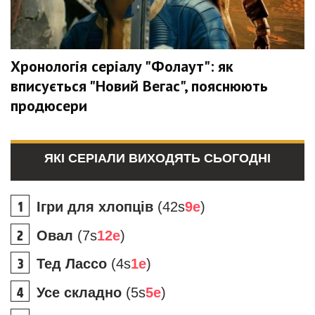
Хронологія серіалу "Фолаут": як
вписується "Новий Вегас", пояснюють
продюсери
ЯКІ СЕРІАЛИ ВИХОДЯТЬ СЬОГОДНІ
Ігри для хлопців
(42s
9e
)
Овал
(7s
12e
)
Тед Лассо
(4s
1e
)
Усе складно
(5s
5e
)