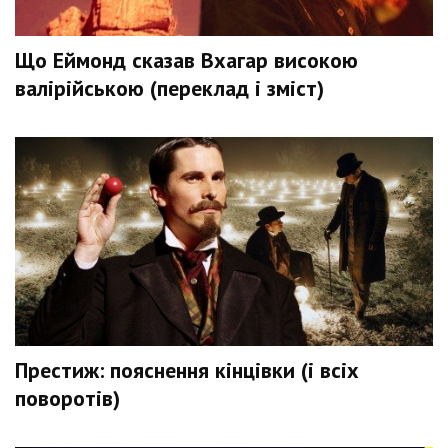
Що Еймонд сказав Вхагар високою
валірійською (переклад і зміст)
Престиж: пояснення кінцівки (і всіх
поворотів)