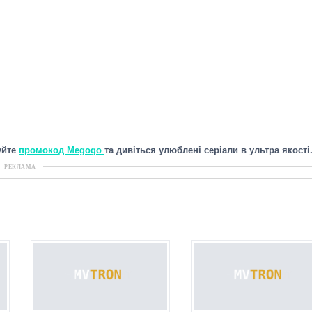
уйте
промокод Megogo
та дивіться улюблені серіали в ультра якості
РЕКЛАМА