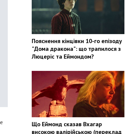
Пояснення кінцівки 10-го епізоду
"Дома дракона": що трапилося з
Люцеріс та Еймондом?
ke
Що Еймонд сказав Вхагар
високою валірійською (переклад