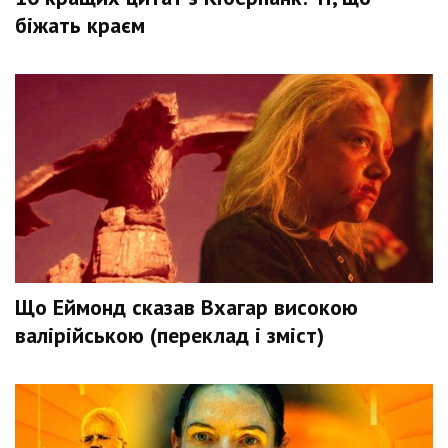
біжать краєм
Що Еймонд сказав Вхагар високою
валірійською (переклад і зміст)