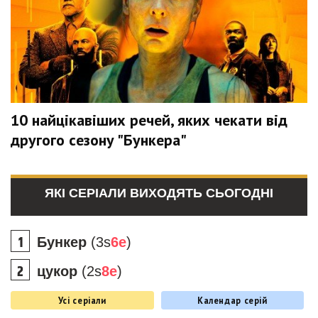
10 найцікавіших речей, яких чекати від
другого сезону "Бункера"
ЯКІ СЕРІАЛИ ВИХОДЯТЬ СЬОГОДНІ
Бункер
(3s
6e
)
цукор
(2s
8e
)
Усі серіали
Календар серій