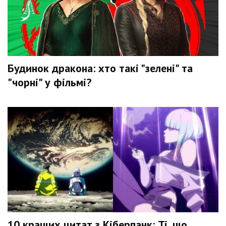
Будинок дракона: хто такі "зелені" та
"чорні" у фільмі?
10 кращих цитат з Кіберпанк: Ті, що