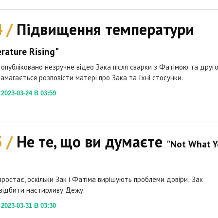
4 /
Підвищення температури
rature Rising"
 опубліковано незручне відео Зака після сварки з Фатімою та друг
амагається розповісти матері про Зака та їхні стосунки.
023-03-24 В 03:59
5 /
Не те, що ви думаєте
"Not What Y
зростає, оскільки Зак і Фатіма вирішують проблеми довіри; Зак
відбити настирливу Дежу.
023-03-31 В 03:30