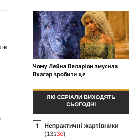
о не
Чому Лейна Веларіон змусила
Вхагар зробити це
ЯКІ СЕРІАЛИ ВИХОДЯТЬ
СЬОГОДНІ
ї
Непрактичні жартівники
(13s
3e
)