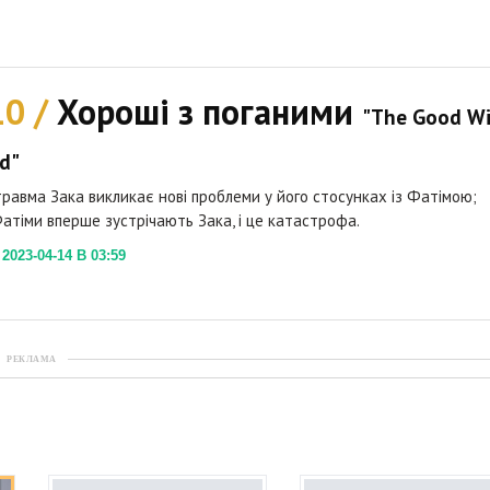
10 /
Хороші з поганими
"The Good W
d"
равма Зака викликає нові проблеми у його стосунках із Фатімою;
атіми вперше зустрічають Зака, і це катастрофа.
023-04-14 В 03:59
РЕКЛАМА