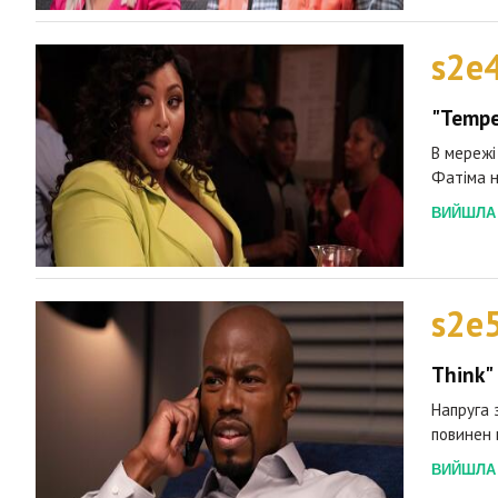
s2e
"Tempe
В мережі
Фатіма н
ВИЙШЛА 2
s2e
Think"
Напруга 
повинен 
ВИЙШЛА 2