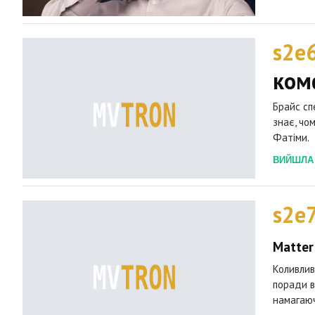
s2e
ком
Брайс сп
знає, чо
Фатіми.
ВИЙШЛА 2
s2e
Matter
Коливлив
поради в
намагаюч