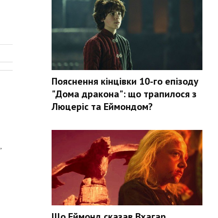
Пояснення кінцівки 10-го епізоду
"Дома дракона": що трапилося з
Люцеріс та Еймондом?
,
Що Еймонд сказав Вхагар