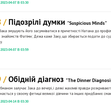
023-04-07 В 03:30
8 /
Підозрілі думки
"Suspicious Minds"
Зака змушують його засумніватися в причетності Натана до профі
 знайомств Фатіми; Дежа каже Заку, що збирається подати до су
у.
023-04-07 В 03:59
9 /
Обідній діагноз
"The Dinner Diagnosi
бманом залучає Зака до вечері, і деякі жахливі правди розкривают
знається у своєму фетиші великої дівчини та інших придбаних смак
023-04-14 В 03:30