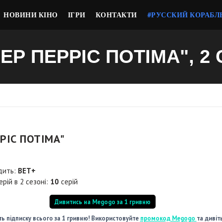
НОВИНИ КІНО
ІГРИ
КОНТАКТИ
#РУССКИЙ КОРАБЛ
ЕР ПЕРРІС ПОТІМА", 2
РІС ПОТІМА"
дить:
BET+
ерій в 2 сезоні:
10
серій
Дивитись на Megogo за 1 гривню
ь підписку всього за 1 гривню! Використовуйте
промокод Megogo
та дивіт