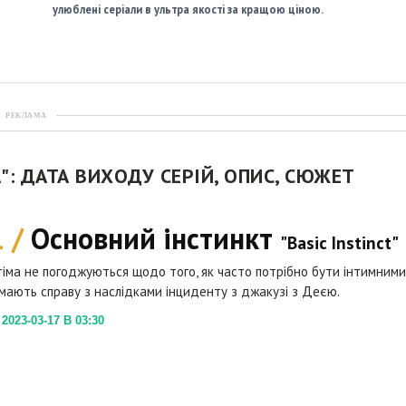
улюблені серіали в ультра якості за кращою ціною.
РЕКЛАМА
А": ДАТА ВИХОДУ СЕРІЙ, ОПИС, СЮЖЕТ
1 /
Основний інстинкт
"Basic Instinct"
тіма не погоджуються щодо того, як часто потрібно бути інтимними
 мають справу з наслідками інциденту з джакузі з Деєю.
023-03-17 В 03:30