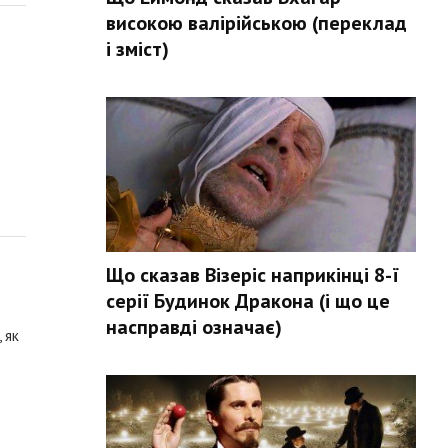
високою валірійською (переклад
і зміст)
Що сказав Візеріс наприкінці 8-ї
серії Будинок Дракона (і що це
насправді означає)
 як