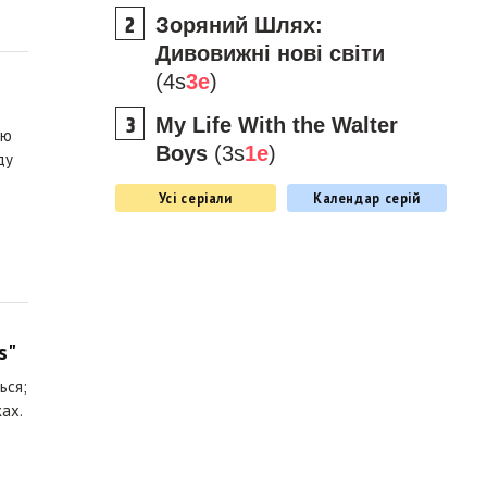
Зоряний Шлях:
Дивовижні нові світи
(4s
3e
)
My Life With the Walter
лю
Boys
(3s
1e
)
ду
Усі серіали
Календар серій
s"
ься;
ах.