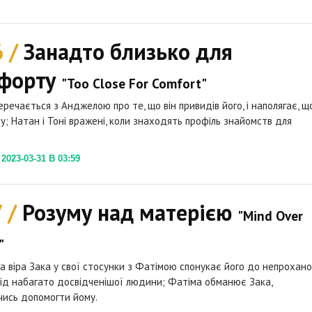
6 /
Занадто близько для
форту
"Too Close For Comfort"
еречається з Анджелою про те, що він привидів його, і наполягає, щ
му; Натан і Тоні вражені, коли знаходять профіль знайомств для
023-03-31 В 03:59
7 /
Розуму над матерією
"Mind Over
"
а віра Зака у свої стосунки з Фатімою спонукає його до непрохано
ід набагато досвідченішої людини; Фатіма обманює Зака,
ись допомогти йому.