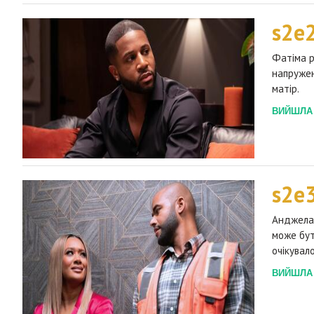
s2e
Фатіма р
напружен
матір.
ВИЙШЛА 2
s2e
Анджела 
може бут
очікувало
ВИЙШЛА 2