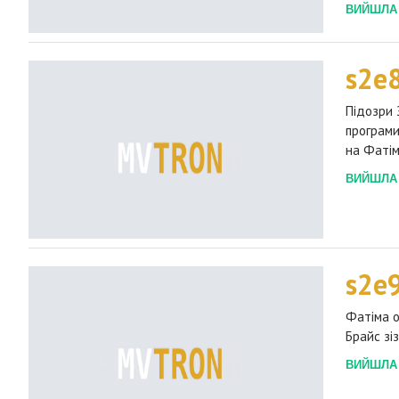
ВИЙШЛА 2
s2e
Підозри 
програми
на Фатім
ВИЙШЛА 2
s2e
Фатіма о
Брайс зі
ВИЙШЛА 2