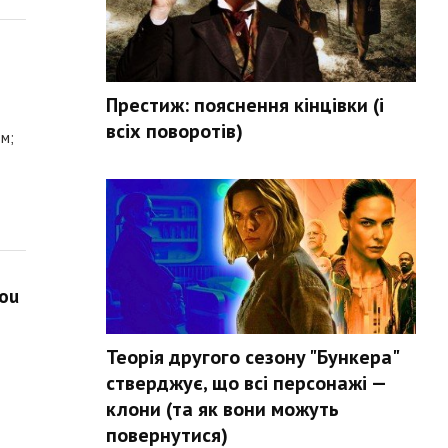
Престиж: пояснення кінцівки (і
всіх поворотів)
ом;
ou
Теорія другого сезону "Бункера"
стверджує, що всі персонажі —
клони (та як вони можуть
повернутися)