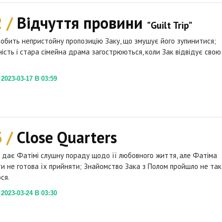
2 /
Відчуття провини
"Guilt Trip"
обить непристойну пропозицію Заку, що змушує його зупинитися;
ість і стара сімейна драма загострюються, коли Зак відвідує свою
023-03-17 В 03:59
3 /
Close Quarters
дає Фатімі слушну пораду щодо її любовного життя, але Фатіма
и не готова їх прийняти; Знайомство Зака з Полом пройшло не так,
ся.
023-03-24 В 03:30