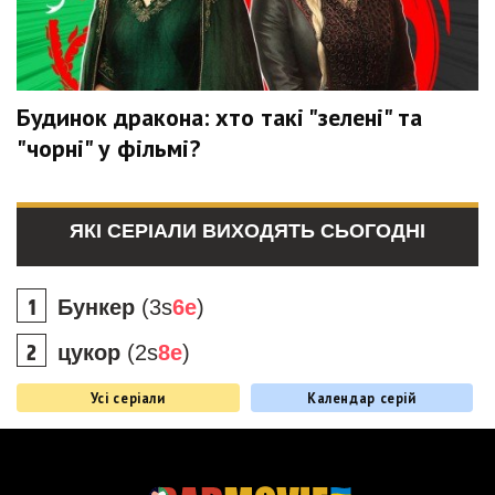
Будинок дракона: хто такі "зелені" та
"чорні" у фільмі?
ЯКІ СЕРІАЛИ ВИХОДЯТЬ СЬОГОДНІ
Бункер
(3s
6e
)
цукор
(2s
8e
)
Усі серіали
Календар серій