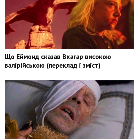
Що Еймонд сказав Вхагар високою
валірійською (переклад і зміст)