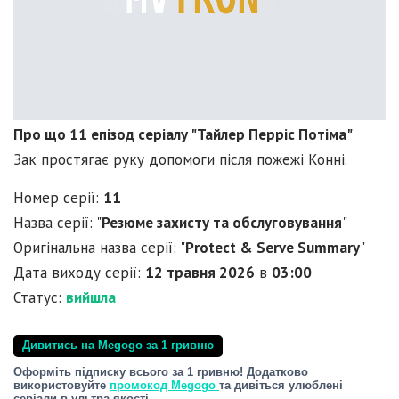
Про що 11 епізод серіалу "Тайлер Перріс Потіма"
Зак простягає руку допомоги після пожежі Конні.
Номер серії:
11
Назва серії: "
Резюме захисту та обслуговування
"
Оригінальна назва серії: "
Protect & Serve Summary
"
Дата виходу серії:
12 травня 2026
в
03:00
Статус:
вийшла
Дивитись на Megogo за 1 гривню
Оформіть підписку всього за 1 гривню! Додатково
використовуйте
промокод Megogo
та дивіться улюблені