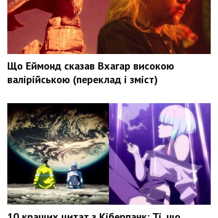
Що Еймонд сказав Вхагар високою
валірійською (переклад і зміст)
10 кращих цитат з Кіберпанк: Ті, що