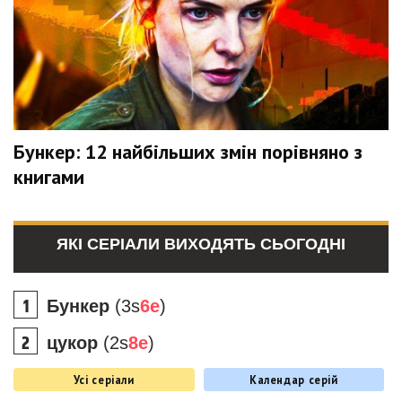
Бункер: 12 найбільших змін порівняно з
книгами
ЯКІ СЕРІАЛИ ВИХОДЯТЬ СЬОГОДНІ
Бункер
(3s
6e
)
цукор
(2s
8e
)
Усі серіали
Календар серій