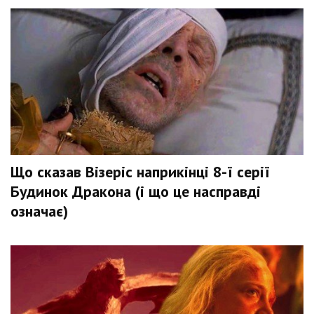
Що сказав Візеріс наприкінці 8-ї серії
Будинок Дракона (і що це насправді
означає)