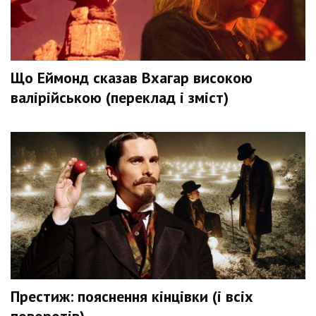
Що Еймонд сказав Вхагар високою
валірійською (переклад і зміст)
Престиж: пояснення кінцівки (і всіх