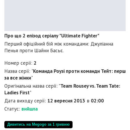
Про що 2 епізод серіалу "Ultimate Fighter"
Перший офіційний бій між командами: Джуліанна
Пенья проти Шайни Басьє.
Номер серії:
2
Назва серії: "
Команда Роузі проти команди Тейт: перш
за все жінки
"
Оригінальна назва серії: "
Team Rousey vs. Team Tate:
Ladies First
"
Дата виходу серії:
12 вересня 2013
в
02:00
Статус:
вийшла
Дивитись на Megogo за 1 гривню