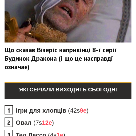
Що сказав Візеріс наприкінці 8-ї серії
Будинок Дракона (і що це насправді
означає)
ЯКІ СЕРІАЛИ ВИХОДЯТЬ СЬОГОДНІ
Ігри для хлопців
(42s
9e
)
Овал
(7s
12e
)
Тед Лассо
(4s
1e
)