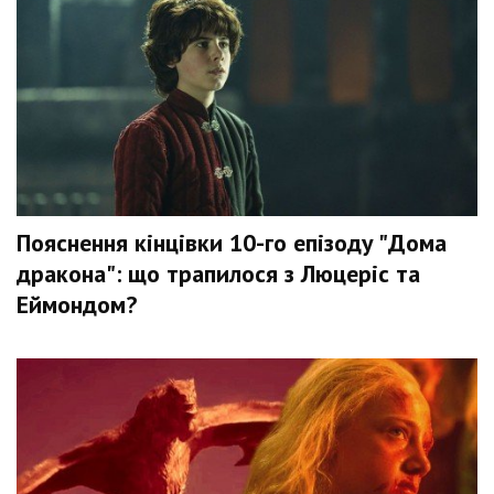
Пояснення кінцівки 10-го епізоду "Дома
дракона": що трапилося з Люцеріс та
Еймондом?