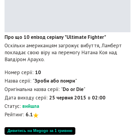
Про що 10 епізод серіалу "Ultimate Fighter"
Оскільки американцям загрожує вибуття, Ламберт
покладає свою віру на перемогу Натана Коя над
Валдіром Араухо.
Номер серії:
10
Назва серії: "
Зроби або помри
"
Оригінальна назва серії: "
Do or Die
"
Дата виходу серії:
25 червня 2015
в
02:00
Статус:
вийшла
Рейтинг:
6.1
Дивитись на Megogo за 1 гривню