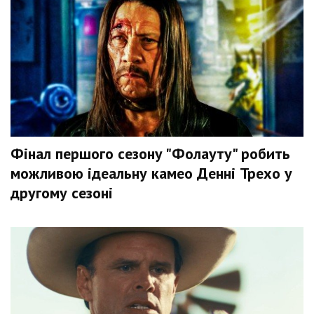
Фінал першого сезону "Фолауту" робить
можливою ідеальну камео Денні Трехо у
другому сезоні