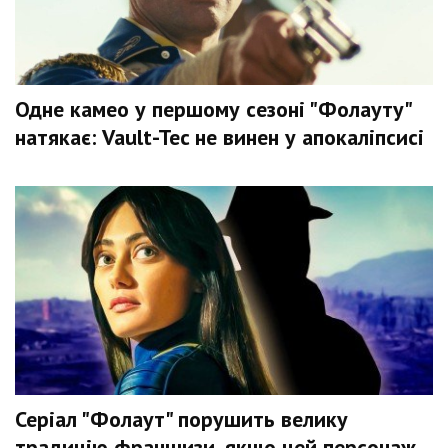
Одне камео у першому сезоні "Фолауту"
натякає: Vault-Tec не винен у апокаліпсисі
Серіал "Фолаут" порушить велику
традицію франшизи, якщо цей персонаж