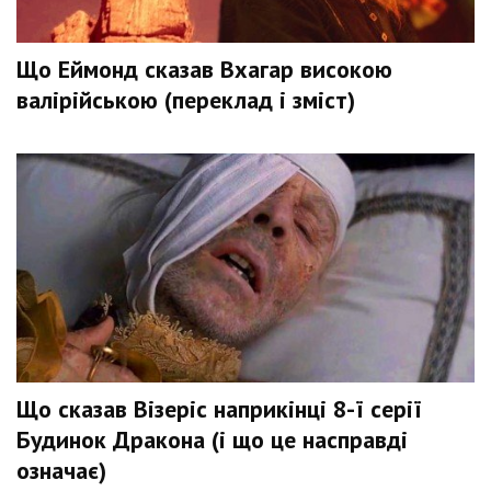
Що Еймонд сказав Вхагар високою
валірійською (переклад і зміст)
Що сказав Візеріс наприкінці 8-ї серії
Будинок Дракона (і що це насправді
означає)