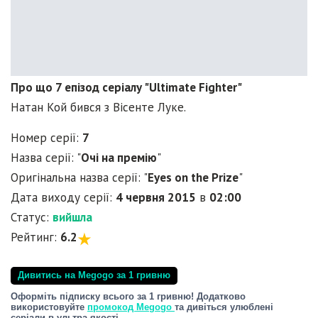
Про що 7 епізод серіалу "Ultimate Fighter"
Натан Кой бився з Вісенте Луке.
Номер серії:
7
Назва серії: "
Очі на премію
"
Оригінальна назва серії: "
Eyes on the Prize
"
Дата виходу серії:
4 червня 2015
в
02:00
Статус:
вийшла
Рейтинг:
6.2
Дивитись на Megogo за 1 гривню
Оформіть підписку всього за 1 гривню! Додатково
використовуйте
промокод Megogo
та дивіться улюблені