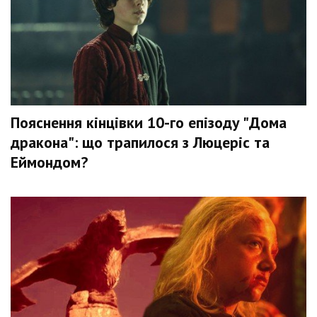
Пояснення кінцівки 10-го епізоду "Дома
дракона": що трапилося з Люцеріс та
Еймондом?