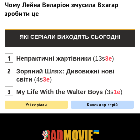
Чому Лейна Веларіон змусила Вхагар
зробити це
ЯКІ СЕРІАЛИ ВИХОДЯТЬ СЬОГОДНІ
Непрактичні жартівники
(13s
3e
)
Зоряний Шлях: Дивовижні нові
світи
(4s
3e
)
My Life With the Walter Boys
(3s
1e
)
Усі серіали
Календар серій