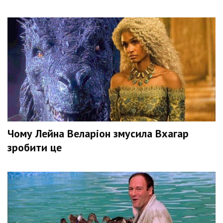
Чому Лейна Веларіон змусила Вхагар
зробити це