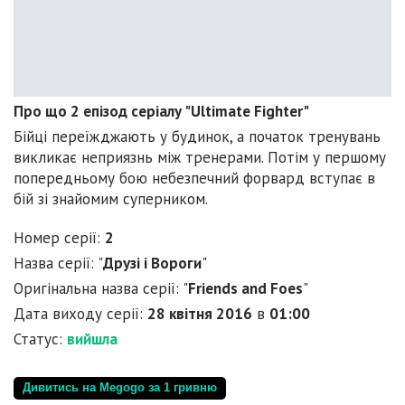
Про що 2 епізод серіалу "Ultimate Fighter"
Бійці переїжджають у будинок, а початок тренувань
викликає неприязнь між тренерами. Потім у першому
попередньому бою небезпечний форвард вступає в
бій зі знайомим суперником.
Номер серії:
2
Назва серії: "
Друзі і Вороги
"
Оригінальна назва серії: "
Friends and Foes
"
Дата виходу серії:
28 квітня 2016
в
01:00
Статус:
вийшла
Дивитись на Megogo за 1 гривню