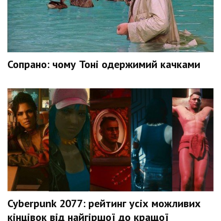
Сопрано: чому Тоні одержимий качками
Cyberpunk 2077: рейтинг усіх можливих
кінцівок від найгіршої до кращої