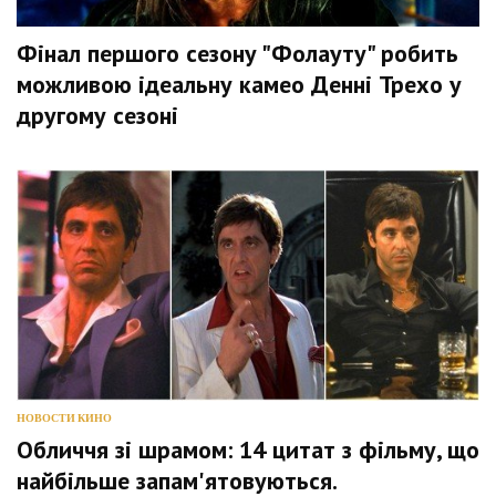
Фінал першого сезону "Фолауту" робить
можливою ідеальну камео Денні Трехо у
другому сезоні
НОВОСТИ КИНО
Обличчя зі шрамом: 14 цитат з фільму, що
найбільше запам'ятовуються.