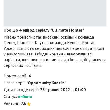
Про що 4 епізод серіалу "Ultimate Fighter"
Рівень тривоги стає високим, оскільки команда
Пенья, Шантель Коутс, і команда Нуньєс, Броган
Уокер, зазнають серйозних невдач перед поєдинком
у найлегшій вазі. Обидві команди вичерпали всі
варіанти, щоб виконати вимоги до бою, щоб уникнути
серйозних наслідків.
Номер серії:
4
Назва серії: "
Opportunity Knocks
"
Дата виходу серії:
25 травня 2022
в
01:00
Статус:
вийшла
Рейтинг:
7.6