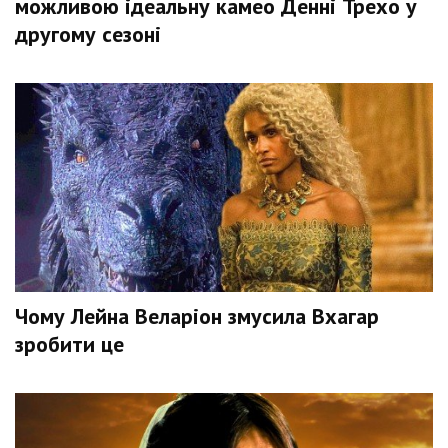
можливою ідеальну камео Денні Трехо у
другому сезоні
Чому Лейна Веларіон змусила Вхагар
зробити це