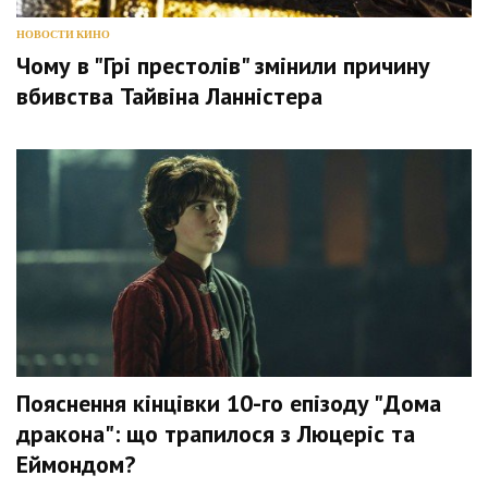
НОВОСТИ КИНО
Чому в "Грі престолів" змінили причину
вбивства Тайвіна Ланністера
Пояснення кінцівки 10-го епізоду "Дома
дракона": що трапилося з Люцеріс та
Еймондом?