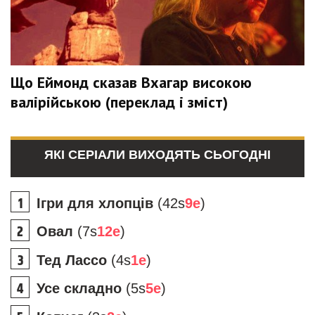
Що Еймонд сказав Вхагар високою
валірійською (переклад і зміст)
ЯКІ СЕРІАЛИ ВИХОДЯТЬ СЬОГОДНІ
Ігри для хлопців
(42s
9e
)
Овал
(7s
12e
)
Тед Лассо
(4s
1e
)
Усе складно
(5s
5e
)