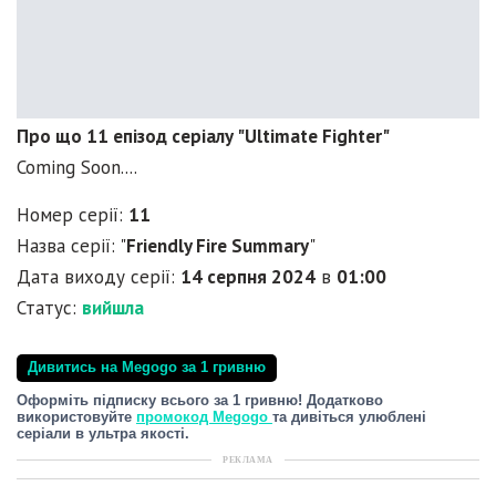
Про що 11 епізод серіалу "Ultimate Fighter"
Coming Soon....
Номер серії:
11
Назва серії: "
Friendly Fire Summary
"
Дата виходу серії:
14 серпня 2024
в
01:00
Статус:
вийшла
Дивитись на Megogo за 1 гривню
Оформіть підписку всього за 1 гривню! Додатково
використовуйте
промокод Megogo
та дивіться улюблені
серіали в ультра якості.
РЕКЛАМА