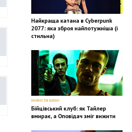
Найкраща катана в Cyberpunk
2077: яка зброя найпотужніша (і
стильна)
НОВОСТИ КИНО
Бійцівський клуб: як Тайлер
вмирає, а Оповідач зміг вижити