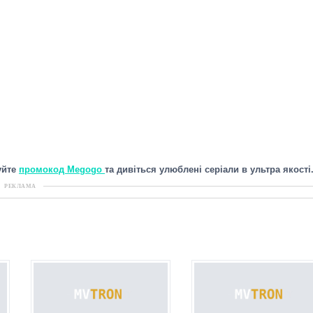
уйте
промокод Megogo
та дивіться улюблені серіали в ультра якості
РЕКЛАМА