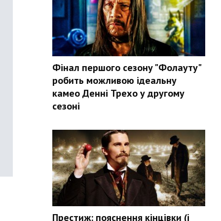
Фінал першого сезону "Фолауту"
робить можливою ідеальну
камео Денні Трехо у другому
сезоні
Престиж: пояснення кінцівки (і