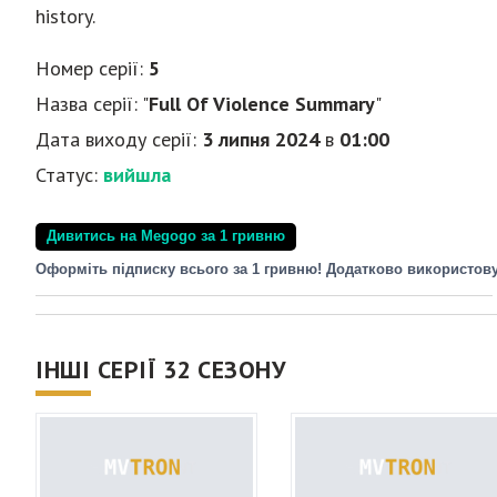
history.
Номер серії:
5
Назва серії: "
Full Of Violence Summary
"
Дата виходу серії:
3 липня 2024
в
01:00
Статус:
вийшла
Дивитись на Megogo за 1 гривню
Оформіть підписку всього за 1 гривню! Додатково використов
ІНШІ СЕРІЇ 32 СЕЗОНУ