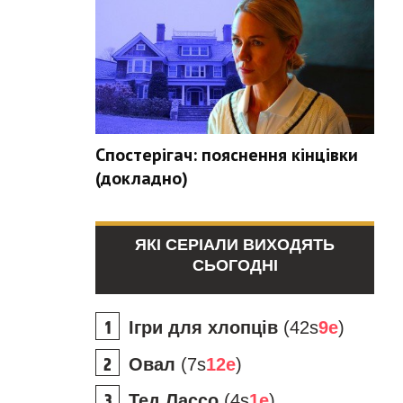
Спостерігач: пояснення кінцівки
(докладно)
ЯКІ СЕРІАЛИ ВИХОДЯТЬ
СЬОГОДНІ
Ігри для хлопців
(42s
9e
)
Овал
(7s
12e
)
Тед Лассо
(4s
1e
)