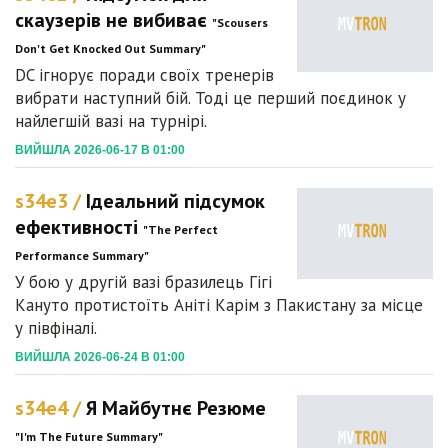
скаузерів не вибиває
"Scousers
Don't Get Knocked Out Summary"
DC ігнорує поради своїх тренерів
вибрати наступний бій. Тоді це перший поєдинок у
найлегшій вазі на турнірі.
ВИЙШЛА 2026-06-17 В 01:00
s34e3 /
Ідеальний підсумок
ефективності
"The Perfect
Performance Summary"
У бою у другій вазі бразилець Гігі
Кануто протистоїть Аніті Карім з Пакистану за місце
у півфіналі.
ВИЙШЛА 2026-06-24 В 01:00
s34e4 /
Я Майбутнє Резюме
"I'm The Future Summary"