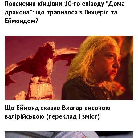
Пояснення кінцівки 10-го епізоду "Дома
дракона": що трапилося з Люцеріс та
Еймондом?
Що Еймонд сказав Вхагар високою
валірійською (переклад і зміст)