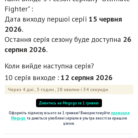
Fighter" :
Дата виходу першої серії
15 червня
2026
.
Остання серія сезону буде доступна
26
серпня 2026
.
Коли вийде наступна серія?
10 серія виходе :
12 серпня 2026
Через
4 дні
,
5 годин
,
28 хвилин
і
32 секунди
Дивитись на Megogo за 1 гривню
Оформіть підписку всього за 1 гривню! Використовуйте
промокод
Megogo
та дивіться улюблені серіали в ультра якості за кращою
ціною.