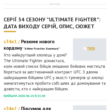
РЕКЛАМА
СЕРІЇ 34 СЕЗОНУ "ULTIMATE FIGHTER":
ДАТА ВИХОДУ СЕРІЙ, ОПИС, СЮЖЕТ
s34e1 /
Резюме нового
кордону
"A New Frontier Summary"
Хто найкрутіший хлопець у домі?
The Ultimate Fighter дізнається,
коли новий список бійців змішаних бойових мистецтв
бореться за шестизначний контракт UFC. З двома
найкращими бійцями UFC у якості тренерів ці хлопці
намагатимуться пробити собі шлях до домінування та
довести, хто є найкращим бійцем.
ВИЙШЛА 2026-06-15 В 01:00
s34e2 /
Підсумок для