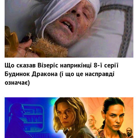
Що сказав Візеріс наприкінці 8-ї серії
Будинок Дракона (і що це насправді
означає)