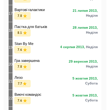
Вартові галактики
21 липня 2013,
17
7.8
Неділя
Пастка для батьків
28 липня 2013,
18
8.1
Неділя
Stan By Me
19
4 серпня 2013,
Неділя
7.6
Гра завершена
29 вересня 2013,
20
7.8
Неділя
Лезо
5 жовтня 2013,
21
7.7
Субота
Виючі командос
5 жовтня 2013,
22
7.6
Субота