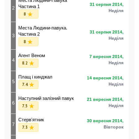
Места Людини-Павука
31 серпня 2014,
Частина 1
2
Неділя
8
Места Людини-павука.
31 серпня 2014,
Частина 2
3
Неділя
8
Агент Веном
7 вересня 2014,
4
8.2
Неділя
Плащ і кинджал
14 вересня 2014,
5
7.4
Неділя
Наступний залізний павук
21 вересня 2014,
6
7.5
Неділя
Стерв'ятник
30 вересня 2014,
7
7.3
Вівторок