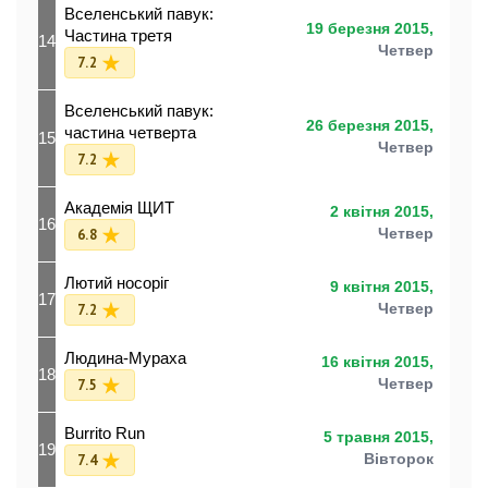
Вселенський павук:
19 березня 2015,
Частина третя
14
Четвер
7.2
Вселенський павук:
26 березня 2015,
частина четверта
15
Четвер
7.2
Академія ЩИТ
2 квітня 2015,
16
6.8
Четвер
Лютий носоріг
9 квітня 2015,
17
7.2
Четвер
Людина-Мураха
16 квітня 2015,
18
7.5
Четвер
Burrito Run
5 травня 2015,
19
7.4
Вівторок