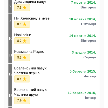
Дика людина-павук
7 жовтня 2014,
8
7.5
Вівторок
Ніч Хелловіну в музеї
10 жовтня 2014,
9
8.5
П'ятниця
Нові воїни
14 жовтня 2014,
10
8.2
Вівторок
Кошмар на Різдво
3 грудня 2014,
11
8.5
Середа
Вселенський павук:
5 березня 2015,
Частина перша
12
Четвер
8.5
Вселенський павук:
12 березня 2015,
Частина друга
13
Четвер
7.6