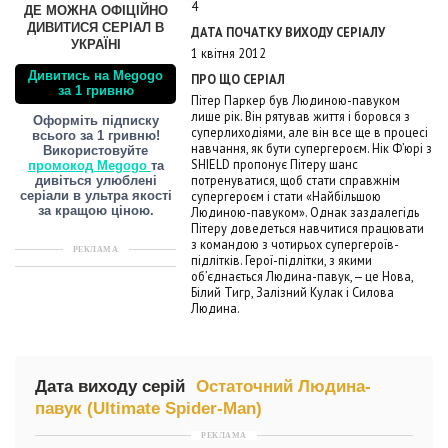
4
ДЕ МОЖНА ОФІЦІЙНО
ДИВИТИСЯ СЕРІАЛ В
ДАТА ПОЧАТКУ ВИХОДУ СЕРІАЛУ
УКРАЇНІ
1 квітня 2012
Дивитись на Megogo
ПРО ЩО СЕРІАЛ
за 1 гривню
Пітер Паркер був Людиною-павуком
лише рік. Він рятував життя і боровся з
Оформіть підписку
суперлиходіями, але він все ще в процесі
всього за 1 гривню!
навчання, як бути супергероєм. Нік Ф’юрі з
Використовуйте
SHIELD пропонує Пітеру шанс
промокод Megogo
та
потренуватися, щоб стати справжнім
дивіться улюблені
супергероєм і стати «Найбільшою
серіали в ультра якості
Людиною-павуком». Однак заздалегідь
за кращою ціною.
Пітеру доведеться навчитися працювати
з командою з чотирьох супергероїв-
РЕКЛАМА
підлітків. Герої-підлітки, з якими
об’єднається Людина-павук, — це Нова,
Білий Тигр, Залізний Кулак і Силова
Людина.
Дата виходу серій
Остаточний Людина-
павук (Ultimate Spider-Man)
РЕКЛАМА