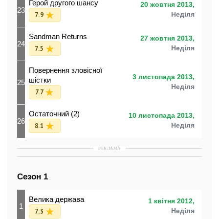
Герой другого шансу
20 жовтня 2013,
23
7.9
Неділя
Sandman Returns
27 жовтня 2013,
24
7.5
Неділя
Повернення зловісної
3 листопада 2013,
шістки
25
Неділя
7.7
Остаточний (2)
10 листопада 2013,
26
8.1
Неділя
РЕКЛАМА
Сезон 1
Велика держава
1 квітня 2012,
1
7.3
Неділя