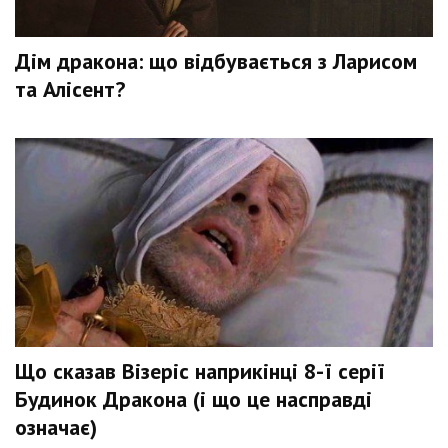
Дім дракона: що відбувається з Ларисом
та Алісент?
Що сказав Візеріс наприкінці 8-ї серії
Будинок Дракона (і що це насправді
означає)