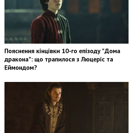
Пояснення кінцівки 10-го епізоду "Дома
дракона": що трапилося з Люцеріс та
Еймондом?