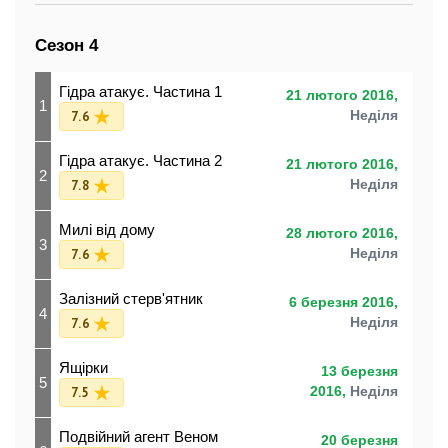
Сезон 4
Гідра атакує. Частина 1
21 лютого 2016,
1
7.6
Неділя
Гідра атакує. Частина 2
21 лютого 2016,
2
7.8
Неділя
Милі від дому
28 лютого 2016,
3
7.6
Неділя
Залізний стерв'ятник
6 березня 2016,
4
7.6
Неділя
Ящірки
13 березня
5
7.5
2016,
Неділя
Подвійний агент Веном
20 березня