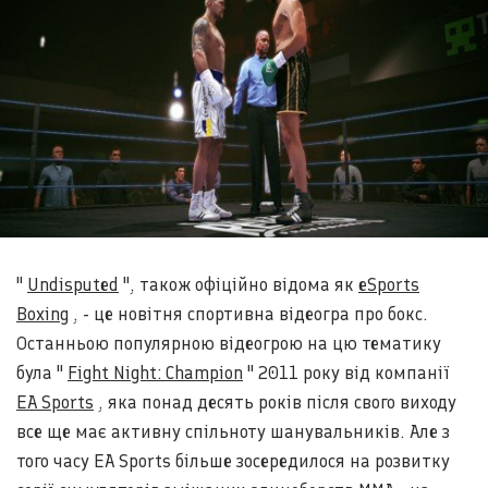
"
Undisputed
", також офіційно відома як
eSports
Boxing
, - це новітня спортивна відеогра про бокс.
Останньою популярною відеогрою на цю тематику
була "
Fight Night: Champion
" 2011 року від компанії
EA Sports
, яка понад десять років після свого виходу
все ще має активну спільноту шанувальників. Але з
того часу EA Sports більше зосередилося на розвитку