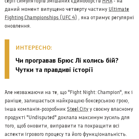
серії симуляторів змішаних єдиноборств
MMA
- на
даний момент випущено четверту частину
Ultimate
Fighting Championships (UFC 4)
, яка отримує регулярні
оновлення.
ИНТЕРЕСНО:
Чи програвав Брюс Лі колись бій?
Чутки та правдиві історії
Але незважаючи на те, що "Fight Night: Champion", як і
раніше, залишається найкращою боксерською грою,
інша компанія-розробник
Steel City
у своєму власному
продукті "Undisputed" доклала максимум зусиль для
того, щоб оновити, виправити та покращити всі
аспекти ігрового процесу та його функціональність.