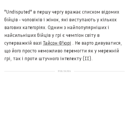
"Undisputed" в першу чергу вражає списком відомих
бійців - чоловіків і жінок, які виступають у кількох
вагових категоріях. Одним з найпопулярніших і
найсильніших бійців у грі є чемпіон світу в
суперважкій вазі
Тайсон Ф'юрі
. Не варто дивуватися,
що його просто неможливо перемогти як у мережній
грі, так і проти штучного інтелекту (ІІ).
РЕКЛАМА