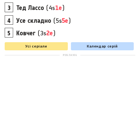
Тед Лассо
(4s
1e
)
Усе складно
(5s
5e
)
Ковчег
(3s
2e
)
Усі серіали
Календар серій
РЕКЛАМА