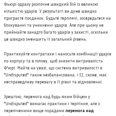
Фьюрі одразу розпочне швидкий бій із великою
кількістю ударів. У результаті ви дуже швидко
програєте поєдинок. Будьте терплячі, зосередьтеся на
блокуванні та уникненні ударів. Але при цьому не
приймайте занадто багато ударів у захисті, оскільки
це швидко зменшить її загальний рівень.
Практикуйте контратаки і наносьте комбінації ударів
по корпусу та в голову, щоб знизити витривалість
Ф'юрі. Майте на увазі, що система витривалості в
"Undisputed" також незбалансована, і ІІ, схоже, має
несправедливу перевагу в її рівні та відновленні.
Зрештою, перемога над будь-яким бійцем у
"Undisputed" вимагає практики і терпіння, але з
переліченими вище порадами
перемога над