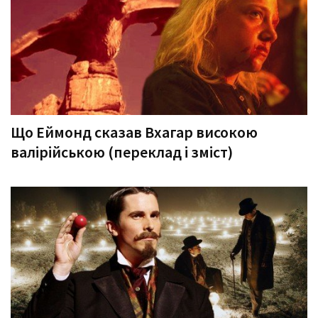
Що Еймонд сказав Вхагар високою
валірійською (переклад і зміст)