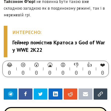
Тайсоном Ф'юрі
не повинна бути такою вже
складною загадкою як в поодинокому режимі, так і в
мережевій грі.
ИНТЕРЕСНО:
Геймер помістив Кратоса з God of War
у WWE 2K22
😂
😢
😮
🤮
😡
👎
👍
❤️
0
0
0
0
0
0
0
0