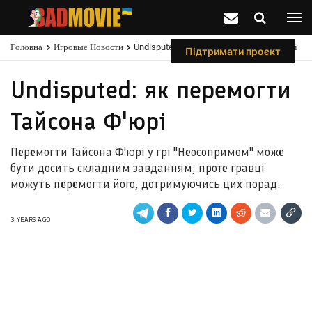
Головна
Игровые Новости
Undisputed: Як Перемогти Тайсона Ф'юрі
Підтримати проєкт
Undisputed: як перемогти
Тайсона Ф'юрі
Перемогти Тайсона Ф'юрі у грі "Неосопримом" може
бути досить складним завданням, проте гравці
можуть перемогти його, дотримуючись цих порад.
3 YEARS AGO