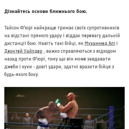
Дізнайтесь основи ближнього бою.
Тайсон Ф'юрі найкраще тримає своїх супротивників
на відстані прямого удару і віддає перевагу дальній
дистанції бою. Навіть такі бійці, як
Мухаммед Алі
і
Деонтей Уайлдер
, важко справляються з відходом
назад проти Ф'юрі, тому що він може завдавати
джеби і хуки - довгі удари, здатні вразити бійця з
будь-якого боку.