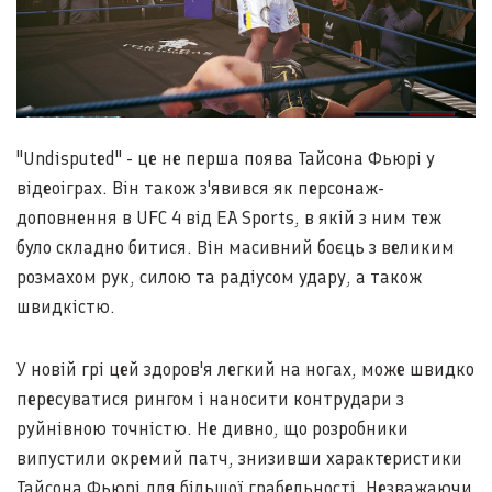
"Undisputed" - це не перша поява Тайсона Фьюрі у
відеоіграх. Він також з'явився як персонаж-
доповнення в UFC 4 від EA Sports, в якій з ним теж
було складно битися. Він масивний боєць з великим
розмахом рук, силою та радіусом удару, а також
швидкістю.
У новій грі цей здоров'я легкий на ногах, може швидко
пересуватися рингом і наносити контрудари з
руйнівною точністю. Не дивно, що розробники
випустили окремий патч, знизивши характеристики
Тайсона Фьюрі для більшої грабельності. Незважаючи