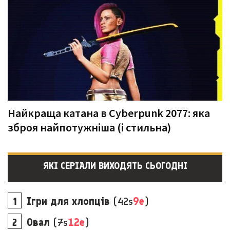
Найкраща катана в Cyberpunk 2077: яка
зброя найпотужніша (і стильна)
ЯКІ СЕРІАЛИ ВИХОДЯТЬ СЬОГОДНІ
Ігри для хлопців
(42s
9e
)
Овал
(7s
12e
)