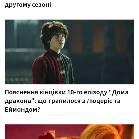
другому сезоні
Пояснення кінцівки 10-го епізоду "Дома
дракона": що трапилося з Люцеріс та
Еймондом?