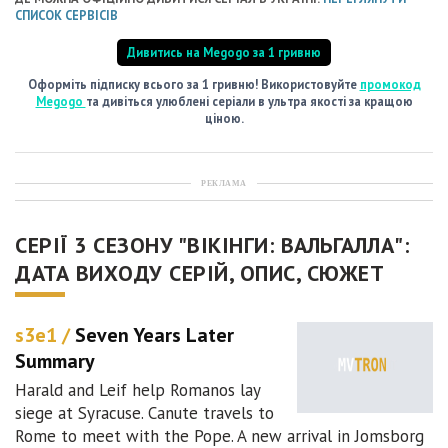
СПИСОК СЕРВІСІВ
Дивитись на Megogo за 1 гривню
Оформіть підписку всього за 1 гривню! Використовуйте
промокод
Megogo
та дивіться улюблені серіали в ультра якості за кращою
ціною.
РЕКЛАМА
СЕРІЇ 3 СЕЗОНУ "ВІКІНГИ: ВАЛЬГАЛЛА":
ДАТА ВИХОДУ СЕРІЙ, ОПИС, СЮЖЕТ
s3e1 /
Seven Years Later
Summary
Harald and Leif help Romanos lay
siege at Syracuse. Canute travels to
Rome to meet with the Pope. A new arrival in Jomsborg