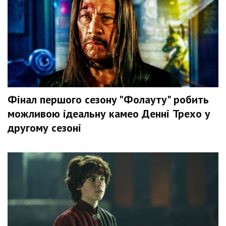
Фінал першого сезону "Фолауту" робить
можливою ідеальну камео Денні Трехо у
другому сезоні