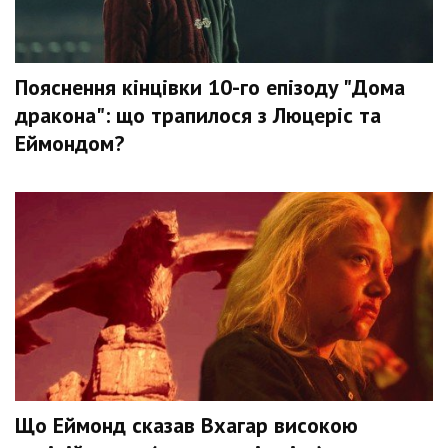
Пояснення кінцівки 10-го епізоду "Дома
дракона": що трапилося з Люцеріс та
Еймондом?
Що Еймонд сказав Вхагар високою