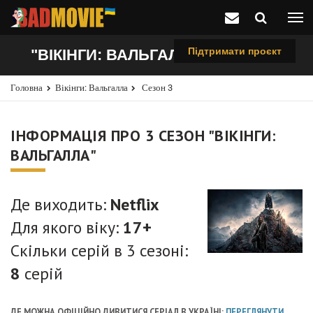
Підтримати проєкт
"ВІКІНГИ: ВАЛЬГАЛЛА", 3 СЕЗОН
Головна
Вікінги: Вальгалла
Сезон 3
ІНФОРМАЦІЯ ПРО 3 СЕЗОН "ВІКІНГИ:
ВАЛЬГАЛЛА"
Де виходить:
Netflix
Для якого віку:
17+
Скільки серій в 3 сезоні:
8
серій
ДЕ МОЖНА ОФІЦІЙНО ДИВИТИСЯ СЕРІАЛ В УКРАЇНІ:
ПЕРЕГЛЯНУТИ