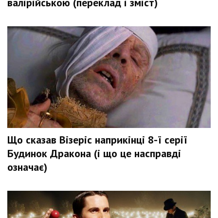
валірійською (переклад і зміст)
Що сказав Візеріс наприкінці 8-ї серії
Будинок Дракона (і що це насправді
означає)