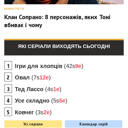
НОВОСТИ ТВ
Клан Сопрано: 8 персонажів, яких Тоні
вбиває і чому
ЯКІ СЕРІАЛИ ВИХОДЯТЬ СЬОГОДНІ
Ігри для хлопців
(42s
9e
)
Овал
(7s
12e
)
Тед Лассо
(4s
1e
)
Усе складно
(5s
5e
)
Ковчег
(3s
2e
)
Усі серіали
Календар серій