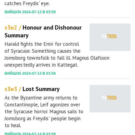
catches Freydis' eye.
ВИЙШЛА 2024-07-12 В 03:59
s3e2 /
Honour and Dishonour
Summary
Harald fights the Emir for control
of Syracuse. Something causes the
Jomsborg townsfolk to fall ill. Magnus Olafsson
unexpectedly arrives in Kattegat.
ВИЙШЛА 2024-07-13 В 03:59
s3e3 /
Lost Summary
As the Byzantine army returns to
Constantinople, Leif agonizes over
the Syracuse horror. Magnus sails to
Jomsborg as Freydis' people begin
to heal.
ВИЙШЛА 2024-07-14 В 03:59